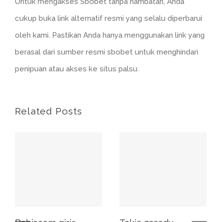
Untuk mengakses Sbobet tanpa hambatan, Anda
cukup buka link alternatif resmi yang selalu diperbarui
oleh kami. Pastikan Anda hanya menggunakan link yang
berasal dari sumber resmi sbobet untuk menghindari
penipuan atau akses ke situs palsu.
Related Posts