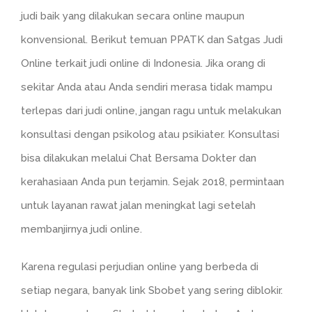
judi baik yang dilakukan secara online maupun
konvensional. Berikut temuan PPATK dan Satgas Judi
Online terkait judi online di Indonesia. Jika orang di
sekitar Anda atau Anda sendiri merasa tidak mampu
terlepas dari judi online, jangan ragu untuk melakukan
konsultasi dengan psikolog atau psikiater. Konsultasi
bisa dilakukan melalui Chat Bersama Dokter dan
kerahasiaan Anda pun terjamin. Sejak 2018, permintaan
untuk layanan rawat jalan meningkat lagi setelah
membanjirnya judi online.
Karena regulasi perjudian online yang berbeda di
setiap negara, banyak link Sbobet yang sering diblokir.