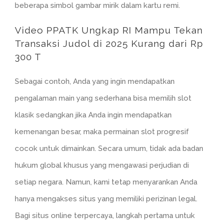
beberapa simbol gambar mirik dalam kartu remi.
Video PPATK Ungkap RI Mampu Tekan
Transaksi Judol di 2025 Kurang dari Rp
300 T
Sebagai contoh, Anda yang ingin mendapatkan
pengalaman main yang sederhana bisa memilih slot
klasik sedangkan jika Anda ingin mendapatkan
kemenangan besar, maka permainan slot progresif
cocok untuk dimainkan. Secara umum, tidak ada badan
hukum global khusus yang mengawasi perjudian di
setiap negara. Namun, kami tetap menyarankan Anda
hanya mengakses situs yang memiliki perizinan legal.
Bagi situs online terpercaya, langkah pertama untuk