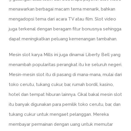
menawarkan berbagai macam tema menarik, bahkan
mengadopsi tema dari acara TV atau film. Slot video
juga terkenal dengan beragam fitur bonusnya sehingga
dapat meningkatkan peluang kemenangan tambahan.
Mesin slot karya Mills ini juga dinamai Liberty Bell yang
menambah popularitas perangkat itu ke seluruh negeri.
Mesin-mesin slot itu di pasang di mana-mana, mulai dari
toko cerutu, tukang cukur, bar, rumah bordil, kasino,
hotel dan tempat hiburan lainnya. Cikal bakal mesin slot
itu banyak digunakan para pemilik toko cerutu, bar, dan
tukang cukur untuk mengaet pelanggan. Mereka
membayar permainan dengan uang untuk memutar