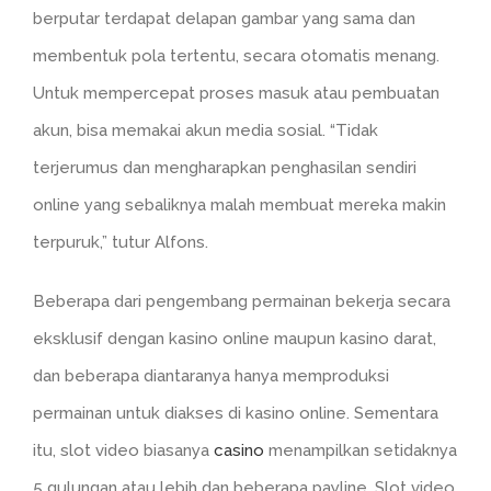
berputar terdapat delapan gambar yang sama dan
membentuk pola tertentu, secara otomatis menang.
Untuk mempercepat proses masuk atau pembuatan
akun, bisa memakai akun media sosial. “Tidak
terjerumus dan mengharapkan penghasilan sendiri
online yang sebaliknya malah membuat mereka makin
terpuruk,” tutur Alfons.
Beberapa dari pengembang permainan bekerja secara
eksklusif dengan kasino online maupun kasino darat,
dan beberapa diantaranya hanya memproduksi
permainan untuk diakses di kasino online. Sementara
itu, slot video biasanya
casino
menampilkan setidaknya
5 gulungan atau lebih dan beberapa payline. Slot video