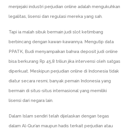
menjejaki industri perjudian online adalah mengukuhkan
legalitas, lisensi dan regulasi mereka yang sah.
Tapi ia malah sibuk bermain judi slot ketimbang
berbincang dengan kawan-kawannya. Mengutip data
PPATK, Budi menyampaikan bahwa deposit judi online
bisa berkurang Rp 45,8 triliun jika intervensi oleh satgas
diperkuat. Meskipun perjudian online di Indonesia tidak
diatur secara resmi, banyak pemain Indonesia yang
bermain di situs-situs internasional yang memiliki
lisensi dari negara lain.
Dalam Islam sendiri telah dijelaskan dengan tegas
dalam Al-Qur’an maupun hadis terkait perjudian atau