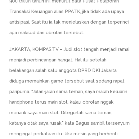
900 triliun tahun ini, menurut data Pusat Pelaporan
Transaksi Keuangan alias PPATK, jika tidak ada upaya
antisipasi. Saat itu ia tak menjelaskan dengan terperinci
apa maksud dari obrolan tersebut.
JAKARTA, KOMPAS.TV – Judi slot tengah menjadi ramai
menjadi perbincangan hangat. Hal itu setelah
belakangan salah satu anggota DPRD DKI Jakarta
diduga memainkan game tersebut saat sedang rapat
paripurna. “Jalan-jalan sama teman, saya malah keluarin
handphone terus main slot, kalau obrolan nggak
menarik saya main slot. Ditegurlah sama teman,
katanya otak saya rusak,” kata Bagus sambil tersenyum
mengingat perkataan itu. Jika mesin yang berhenti