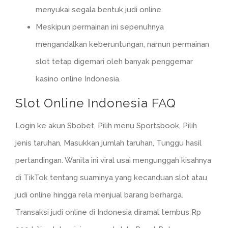
menyukai segala bentuk judi online.
Meskipun permainan ini sepenuhnya
mengandalkan keberuntungan, namun permainan
slot tetap digemari oleh banyak penggemar
kasino online Indonesia.
Slot Online Indonesia FAQ
Login ke akun Sbobet, Pilih menu Sportsbook, Pilih
jenis taruhan, Masukkan jumlah taruhan, Tunggu hasil
pertandingan. Wanita ini viral usai mengunggah kisahnya
di TikTok tentang suaminya yang kecanduan slot atau
judi online hingga rela menjual barang berharga.
Transaksi judi online di Indonesia diramal tembus Rp