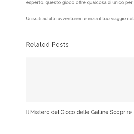
esperto, questo gioco offre qualcosa di unico per ogn
Unisciti ad altri avventurieri e inizia il tuo viaggio 
Related Posts
Il Mistero del Gioco delle Galline Scoprire