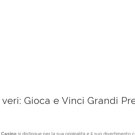
veri: Gioca e Vinci Grandi Pr
 Casino
si distingue per la sua originalità e il suo divertiment