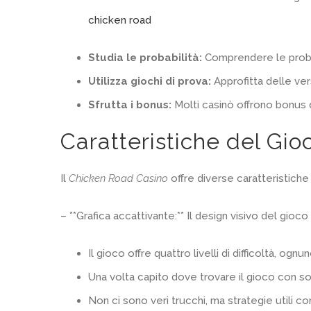
chicken road
Studia le probabilità:
Comprendere le probabi
Utilizza giochi di prova:
Approfitta delle ver
Sfrutta i bonus:
Molti casinò offrono bonus d
Caratteristiche del Gio
Il
Chicken Road Casino
offre diverse caratteristiche
– **Grafica accattivante:** Il design visivo del gio
Il gioco offre quattro livelli di difficoltà, og
Una volta capito dove trovare il gioco con sold
Non ci sono veri trucchi, ma strategie utili 