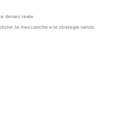
re denaro reale.
stiche, le meccaniche e le strategie senza