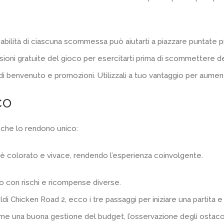
lità di ciascuna scommessa può aiutarti a piazzare puntate più 
sioni gratuite del gioco per esercitarti prima di scommettere d
i benvenuto e promozioni. Utilizzali a tuo vantaggio per aumentar
co
 che lo rendono unico:
co è colorato e vivace, rendendo l’esperienza coinvolgente.
nuno con rischi e ricompense diverse.
i Chicken Road 2, ecco i tre passaggi per iniziare una partita e 
come una buona gestione del budget, l’osservazione degli ostacol