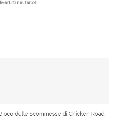
ertirti nel farlo!
el Gioco delle Scommesse di Chicken Road