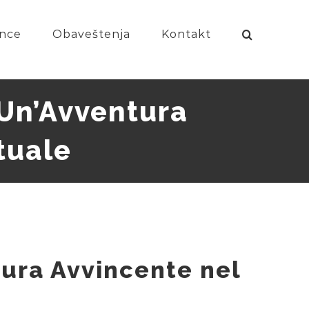
nce
Obaveštenja
Kontakt
 Un’Avventura
tuale
tura Avvincente nel