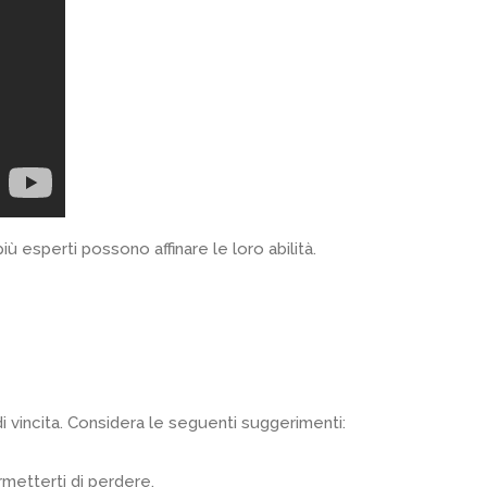
iù esperti possono affinare le loro abilità.
i vincita. Considera le seguenti suggerimenti:
metterti di perdere.