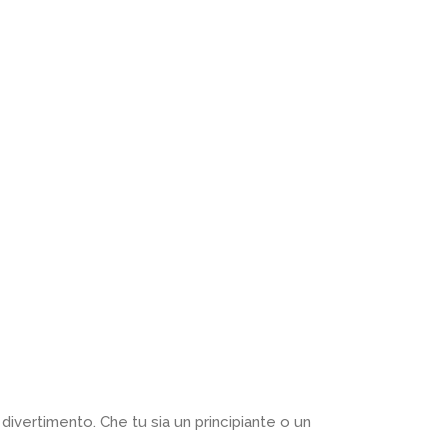
divertimento. Che tu sia un principiante o un