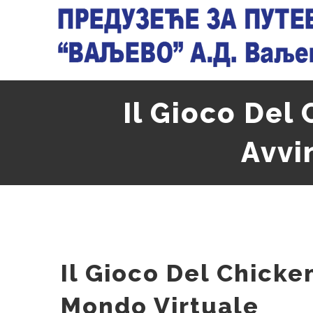
Skip
to
content
Il Gioco Del
Avvi
Il Gioco Del Chicke
Mondo Virtuale