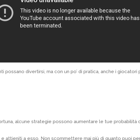
i possano divertirsi, ma con un po’ di pratica, anche i giocatori p
ortuna, alcune strategie possono aumentare le tue probabilità d
 e attieniti a esso. Non scommettere mai più di quanto puoi per