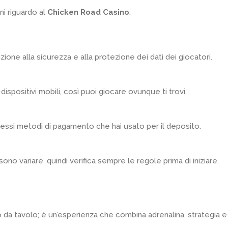
i riguardo al
Chicken Road Casino
.
zione alla sicurezza e alla protezione dei dati dei giocatori.
dispositivi mobili, così puoi giocare ovunque ti trovi.
stessi metodi di pagamento che hai usato per il deposito.
no variare, quindi verifica sempre le regole prima di iniziare.
 da tavolo; è un’esperienza che combina adrenalina, strategia e 