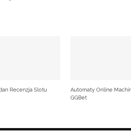
zdan Recenzja Slotu
Automaty Online Machi
GGBet