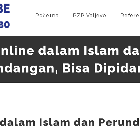
Početna
PZP Valjevo
Refere
nline dalam Islam d
ndangan, Bisa Dipida
 dalam Islam dan Perun