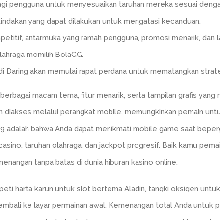
 bagi pengguna untuk menyesuaikan taruhan mereka sesuai denga
 tindakan yang dapat dilakukan untuk mengatasi kecanduan.
petitif, antarmuka yang ramah pengguna, promosi menarik, dan 
lahraga memilih BolaGG.
 Daring akan memulai rapat perdana untuk mematangkan strateg
berbagai macam tema, fitur menarik, serta tampilan grafis ya
dah diakses melalui perangkat mobile, memungkinkan pemain untu
 2019 adalah bahwa Anda dapat menikmati mobile game saat beper
 casino, taruhan olahraga, dan jackpot progresif. Baik kamu pema
nangan tanpa batas di dunia hiburan kasino online.
ti harta karun untuk slot bertema Aladin, tangki oksigen untuk 
mbali ke layar permainan awal. Kemenangan total Anda untuk 