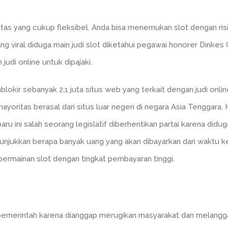
litas yang cukup fleksibel. Anda bisa menemukan slot dengan ris
ng viral diduga main judi slot diketahui pegawai honorer Dinke
judi online untuk dipajaki.
r sebanyak 2,1 juta situs web yang terkait dengan judi onlin
 mayoritas berasal dari situs luar negeri di negara Asia Tenggar
baru ini salah seorang legislatif diberhentikan partai karena didu
jukkan berapa banyak uang yang akan dibayarkan dari waktu ke
 permainan slot dengan tingkat pembayaran tinggi.
eh pemerintah karena dianggap merugikan masyarakat dan melang