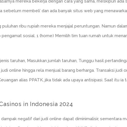
dasarnya mereka bekerja dengan cara yang sama, meskipun ada s
ba sebelum membeli’ dan ada banyak situs web yang menawarkan 
 puluhan ribu rupiah mereka menjajal peruntungan. Namun dala
o
pengamat sosial. 1 (home) Memilih tim tuan rumah untuk menang,
jenis taruhan, Masukkan jumlah taruhan, Tunggu hasil pertandinga
di online hingga rela menjual barang berharga. Transaksi judi on
euangan alias PPATK, jika tidak ada upaya antisipasi. Saat itu i
 Casinos in Indonesia 2024
ampak negatif dari judi online dapat diminimalisir, sementara 