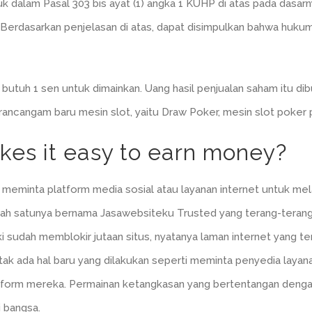
juk dalam Pasal 303 bis ayat (1) angka 1 KUHP di atas pada da
Berdasarkan penjelasan di atas, dapat disimpulkan bahwa huku
butuh 1 sen untuk dimainkan. Uang hasil penjualan saham itu di
ancangam baru mesin slot, yaitu Draw Poker, mesin slot poker 
es it easy to earn money?
eminta platform media sosial atau layanan internet untuk me
Salah satunya bernama Jasawebsiteku Trusted yang terang-tera
meski sudah memblokir jutaan situs, nyatanya laman internet yang t
k ada hal baru yang dilakukan seperti meminta penyedia layanan 
tform mereka. Permainan ketangkasan yang bertentangan dengan 
 bangsa.