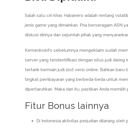
Salah satu ciri khas Habanero adalah rentang volati
jenis game yang dimainkan. Pria berseragam ASN ya
diskusi dirinya dan sejumlah pihak yang menyarankan 
Kemenkoinfo sebelumnya mengeklaim sudah membloki
server yang teridentifikasi dengan situs judi daring
tertarik bermain judi slot versi online. Bahkan baru-
tingkat pembayaran yang berbeda-beda untuk menun
dipertaruhkan. Maka dari itu, pastikan Anda memilih
Fitur Bonus lainnya
Di Indonesia aktivitas perjudian dilarang ol