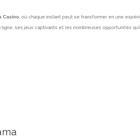
 Casino
, où chaque instant peut se transformer en une expérie
ligne, ses jeux captivants et les nombreuses opportunités qu’i
rama