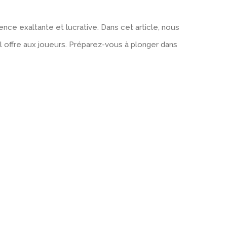
nce exaltante et lucrative. Dans cet article, nous
l offre aux joueurs. Préparez-vous à plonger dans