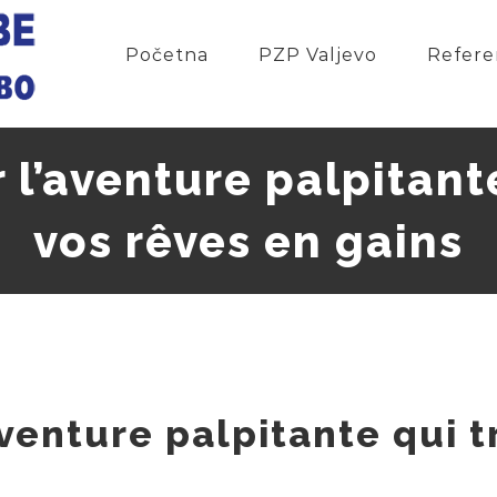
Početna
PZP Valjevo
Refere
 l’aventure palpitant
vos rêves en gains
venture palpitante qui 