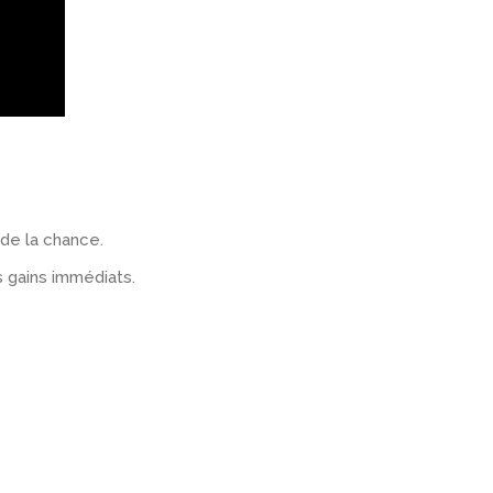
 de la chance.
 gains immédiats.