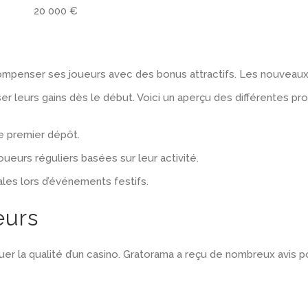
20 000 €
ompenser ses joueurs avec des bonus attractifs. Les nouveaux 
er leurs gains dès le début. Voici un aperçu des différentes pr
e premier dépôt.
eurs réguliers basées sur leur activité.
ales lors d’événements festifs.
eurs
er la qualité d’un casino. Gratorama a reçu de nombreux avis pos