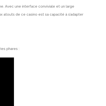
. Avec une interface conviviale et un large
aux atouts de ce casino est sa capacité à s’adapter
ies phares :