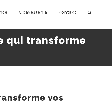
nce
Obaveštenja
Kontakt
e qui transforme
transforme vos