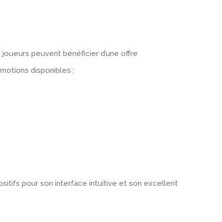
joueurs peuvent bénéficier d’une offre
omotions disponibles :
itifs pour son interface intuitive et son excellent