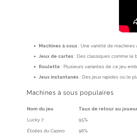
Machines à sous
: Une variété de machines 
Jeux de cartes
: Des classiques comme le bl
Roulette
: Plusieurs variantes de ce jeu emb
Jeux instantanés
: Des jeux rapides où le pla
Machines à sous populaires
Nom du jeu
Taux de retour au joueur
Lucky 7
95%
Étoiles du Casino
96%