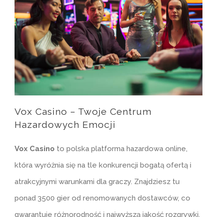
Vox Casino – Twoje Centrum
Hazardowych Emocji
Vox Casino
to polska platforma hazardowa online,
która wyróżnia się na tle konkurencji bogatą ofertą i
atrakcyjnymi warunkami dla graczy. Znajdziesz tu
ponad 3500 gier od renomowanych dostawców, co
gwarantuje różnorodność i najwyższą jakość rozgrywki.