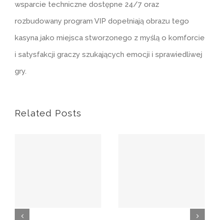
wsparcie techniczne dostępne 24/7 oraz
rozbudowany program VIP dopełniają obrazu tego
kasyna jako miejsca stworzonego z myślą o komforcie
i satysfakcji graczy szukających emocji i sprawiedliwej
gry.
Related Posts