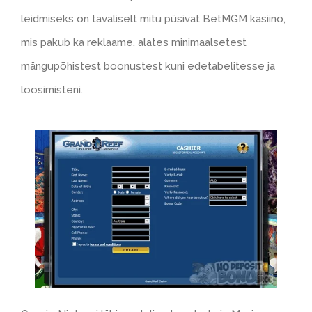
leidmiseks on tavaliselt mitu püsivat BetMGM kasiino,
mis pakub ka reklaame, alates minimaalsetest
mängupõhistest boonustest kuni edetabelitesse ja
loosimisteni.