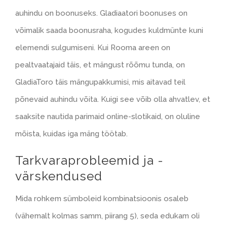
auhindu on boonuseks. Gladiaatori boonuses on
võimalik saada boonusraha, kogudes kuldmünte kuni
elemendi sulgumiseni. Kui Rooma areen on
pealtvaatajaid täis, et mängust rõõmu tunda, on
GladiaToro täis mängupakkumisi, mis aitavad teil
põnevaid auhindu võita. Kuigi see võib olla ahvatlev, et
saaksite nautida parimaid online-slotikaid, on oluline
mõista, kuidas iga mäng töötab.
Tarkvaraprobleemid ja -
värskendused
Mida rohkem sümboleid kombinatsioonis osaleb
(vähemalt kolmas samm, piirang 5), seda edukam oli