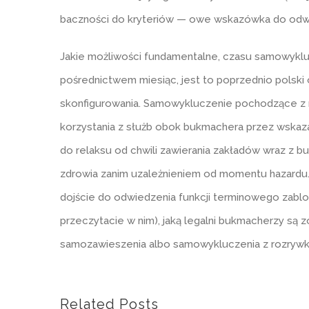
baczności do kryteriów — owe wskazówka do odw
Jakie możliwości fundamentalne, czasu samowyklu
pośrednictwem miesiąc, jest to poprzednio polski
skonfigurowania. Samowykluczenie pochodzące z r
korzystania z służb obok bukmachera przez wskaza
do relaksu od chwili zawierania zakładów wraz z
zdrowia zanim uzależnieniem od momentu hazardu. 
dojście do odwiedzenia funkcji terminowego zabl
przeczytacie w nim), jaką legalni bukmacherzy s
samozawieszenia albo samowykluczenia z rozrywki
Related Posts