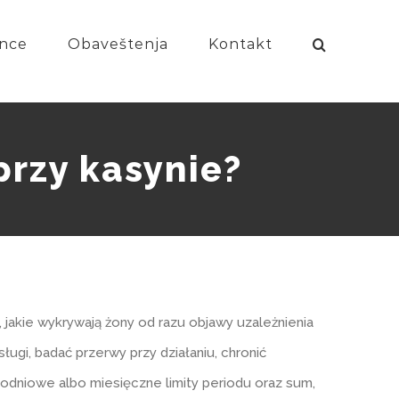
nce
Obaveštenja
Kontakt
rzy kasynie?
akie wykrywają żony od razu objawy uzależnienia
gi, badać przerwy przy działaniu, chronić
godniowe albo miesięczne limity periodu oraz sum,