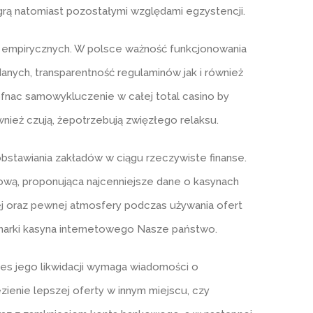
rą natomiast pozostałymi względami egzystencji.
ch empirycznych. W polsce ważność funkcjonowania
anych, transparentność regulaminów jak i również
ofnac samowykluczenie w całej total casino by
wnież czują, żepotrzebują zwięzłego relaksu.
bstawiania zakładów w ciągu rzeczywiste finanse.
tową, proponująca najcenniejsze dane o kasynach
j oraz pewnej atmosfery podczas używania ofert
 marki kasyna internetowego Nasze państwo.
es jego likwidacji wymaga wiadomości o
ienie lepszej oferty w innym miejscu, czy