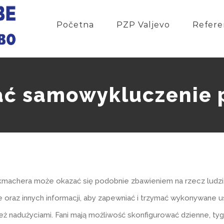
Početna
PZP Valjevo
Refere
ć samowykluczenie p
achera może okazać się podobnie zbawieniem na rzecz ludzi, j
az innych informacji, aby zapewniać i trzymać wykonywane usłu
ż nadużyciami. Fani mają możliwość skonfigurować dzienne, ty