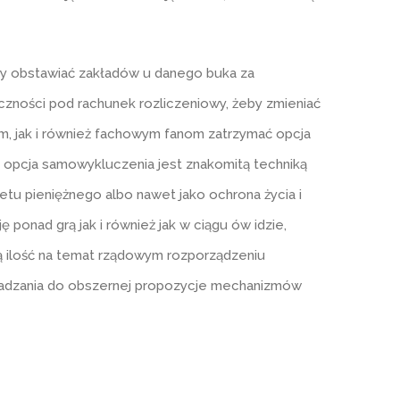
my obstawiać zakładów u danego buka za
zności pod rachunek rozliczeniowy, żeby zmieniać
m, jak i również fachowym fanom zatrzymać opcja
 opcja samowykluczenia jest znakomitą techniką
u pieniężnego albo nawet jako ochrona życia i
onad grą jak i również jak w ciągu ów idzie,
 ilość na temat rządowym rozporządzeniu
owadzania do obszernej propozycje mechanizmów