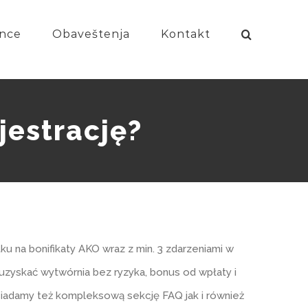
nce
Obaveštenja
Kontakt
jestrację?
 na bonifikaty AKO wraz z min. 3 zdarzeniami w
uzyskać wytwórnia bez ryzyka, bonus od wpłaty i
iadamy też kompleksową sekcję FAQ jak i również