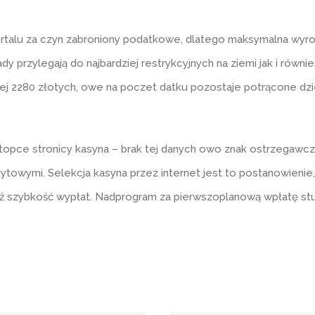
ortalu za czyn zabroniony podatkowe, dlatego maksymalna wy
dy przylegają do najbardziej restrykcyjnych na ziemi jak i równi
żej 2280 złotych, owe na poczet datku pozostaje potrącone dz
stopce stronicy kasyna – brak tej danych owo znak ostrzegawczy
wymi. Selekcja kasyna przez internet jest to postanowienie, ja
nież szybkość wypłat. Nadprogram za pierwszoplanową wpłatę s