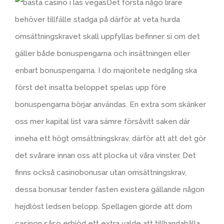
Det första någo lirare
behöver tillfälle stadga på därför at veta hurda
omsättningskravet skall uppfyllas befinner si om det
gäller både bonuspengarna och insättningen eller
enbart bonuspengarna. I do majoritete nedgång ska
först det insatta beloppet spelas upp före
bonuspengarna börjar användas. En extra som skänker
oss mer kapital list vara sämre försåvitt saken där
inneha ett högt omsättningskrav, därför att att det gör
det svårare innan oss att plocka ut våra vinster. Det
finns också casinobonusar utan omsättningskrav,
dessa bonusar tender fasten existera gällande någon
hejdlöst ledsen belopp. Spellagen gjorde att dom
casinon såso erbjöd ett extra valde att tillhandahålla