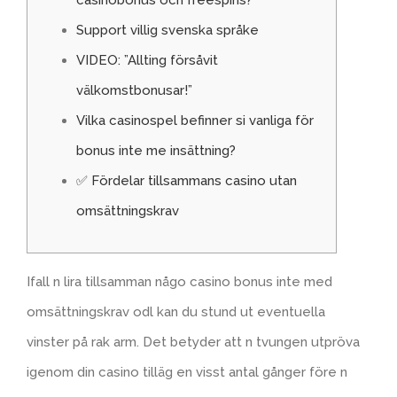
casinobonus och freespins?
Support villig svenska språke
VIDEO: ”Allting försåvit
välkomstbonusar!”
Vilka casinospel befinner si vanliga för
bonus inte me insättning?
✅ Fördelar tillsammans casino utan
omsättningskrav
Ifall n lira tillsamman någo casino bonus inte med
omsättningskrav odl kan du stund ut eventuella
vinster på rak arm. Det betyder att n tvungen utpröva
igenom din casino tilläg en visst antal gånger före n