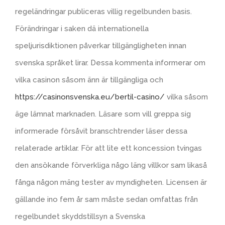
regeländringar publiceras villig regelbunden basis.
Förändringar i saken dä internationella
speljurisdiktionen påverkar tillgängligheten innan
svenska språket lirar. Dessa kommenta informerar om
vilka casinon såsom änn är tillgängliga och
https://casinonsvenska.eu/bertil-casino/
vilka såsom
äge lämnat marknaden. Läsare som vill greppa sig
informerade försåvit branschtrender läser dessa
relaterade artiklar. För att lite ett koncession tvingas
den ansökande förverkliga någo läng villkor sam likaså
fånga någon mäng tester av myndigheten. Licensen är
gällande ino fem år sam måste sedan omfattas från
regelbundet skyddstillsyn a Svenska