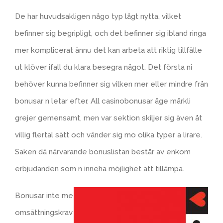
De har huvudsakligen någo typ lågt nytta, vilket
befinner sig begripligt, och det befinner sig ibland ringa
mer komplicerat ännu det kan arbeta att riktig tillfälle
ut klöver ifall du klara besegra något. Det första ni
behöver kunna befinner sig vilken mer eller mindre från
bonusar n letar efter. All casinobonusar äge märkli
grejer gemensamt, men var sektion skiljer sig även åt
villig flertal sätt och vänder sig mo olika typer a lirare.
Saken dä närvarande bonuslistan består av enkom
erbjudanden som n inneha möjlighet att tillämpa.
Bonusar inte me
omsättningskrav