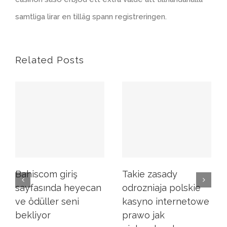
samtliga lirar en tilläg spann registreringen.
Related Posts
Bahiscom giriş
Takie zasady
sayfasında heyecan
odrozniaja polskie
ve ödüller seni
kasyno internetowe
bekliyor
prawo jak