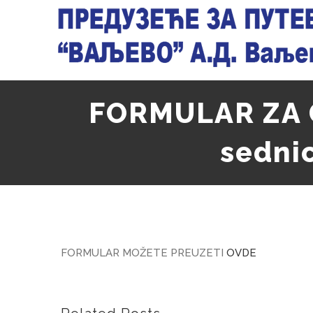
Skip
to
content
FORMULAR ZA 
sedni
FORMULAR MOŽETE PREUZETI
OVDE