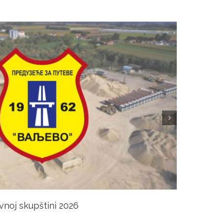
vnoj skupštini 2026
Odluk