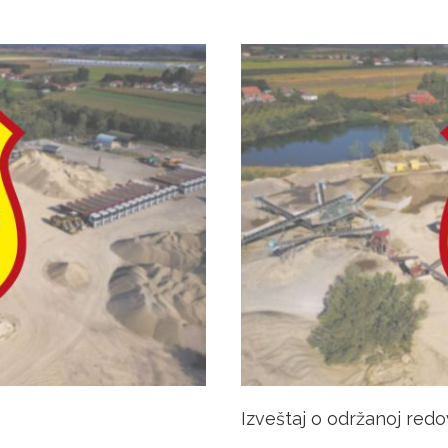
Izveštaj o održanoj redo