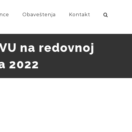
nce
Obaveštenja
Kontakt
U na redovnoj
a 2022