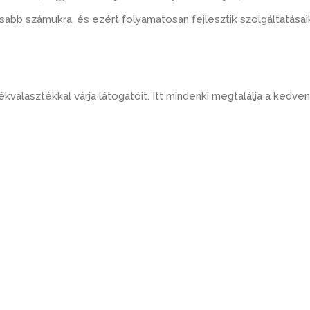
abb számukra, és ezért folyamatosan fejlesztik szolgáltatásai
ékválasztékkal várja látogatóit. Itt mindenki megtalálja a kedve