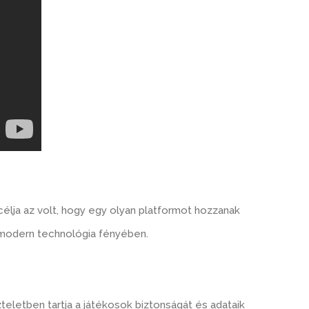
élja az volt, hogy egy olyan platformot hozzanak
a modern technológia fényében.
teletben tartja a játékosok biztonságát és adataik