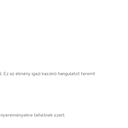
l. Ez az élmény igazi kaszinó hangulatot teremt
 nyereményekre tehetnek szert.