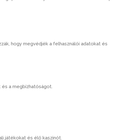
azzák, hogy megvédjék a felhasználói adatokat és
ot és a megbízhatóságot.
i játékokat és élő kaszinót.