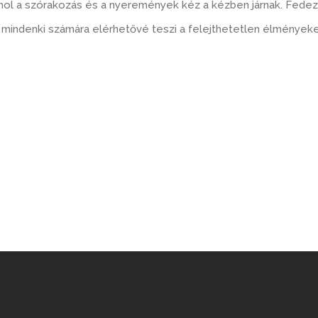
hol a szórakozás és a nyeremények kéz a kézben járnak. Fedezd 
 mindenki számára elérhetővé teszi a felejthetetlen élményeke