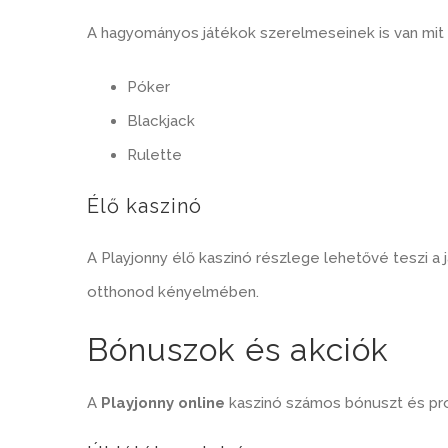
A hagyományos játékok szerelmeseinek is van mit 
Póker
Blackjack
Rulette
Élő kaszinó
A Playjonny élő kaszinó részlege lehetővé teszi a 
otthonod kényelmében.
Bónuszok és akciók
A
Playjonny online
kaszinó számos bónuszt és pr