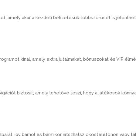
t, amely akár a kezdeti befizetésük többszörösét is jelentheti
ogramot kínál, amely extra jutalmakat, bónuszokat és VIP élmé
vigációt biztosít, amely lehetővé teszi, hogy a játékosok kön
barát, így bárhol és bármikor játszhatsz okostelefonon vagy 