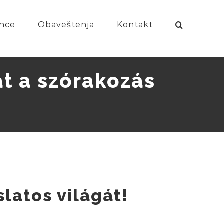
nce
Obaveštenja
Kontakt
át a szórakozás
slatos világát!