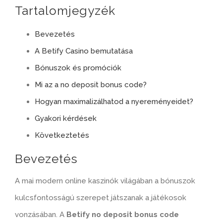
Tartalomjegyzék
Bevezetés
A Betify Casino bemutatása
Bónuszok és promóciók
Mi az a no deposit bonus code?
Hogyan maximalizálhatod a nyereményeidet?
Gyakori kérdések
Következtetés
Bevezetés
A mai modern online kaszinók világában a bónuszok
kulcsfontosságú szerepet játszanak a játékosok
vonzásában. A
Betify no deposit bonus code