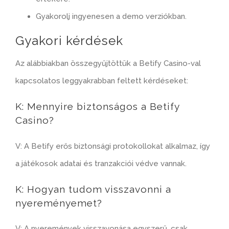
Gyakorolj ingyenesen a demo verziókban.
Gyakori kérdések
Az alábbiakban összegyűjtöttük a Betify Casino-val
kapcsolatos leggyakrabban feltett kérdéseket:
K: Mennyire biztonságos a Betify
Casino?
V: A Betify erős biztonsági protokollokat alkalmaz, így
a játékosok adatai és tranzakciói védve vannak.
K: Hogyan tudom visszavonni a
nyereményemet?
V: A nyeremények visszavonása egyszerű, csak