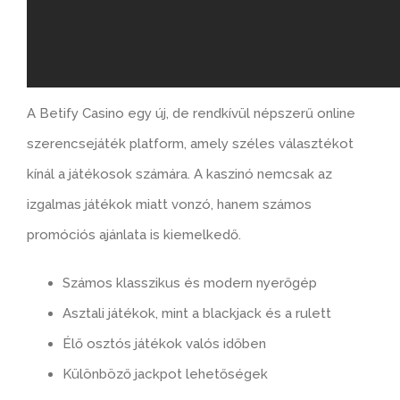
A Betify Casino egy új, de rendkívül népszerű online
szerencsejáték platform, amely széles választékot
kínál a játékosok számára. A kaszinó nemcsak az
izgalmas játékok miatt vonzó, hanem számos
promóciós ajánlata is kiemelkedő.
Számos klasszikus és modern nyerőgép
Asztali játékok, mint a blackjack és a rulett
Élő osztós játékok valós időben
Különböző jackpot lehetőségek