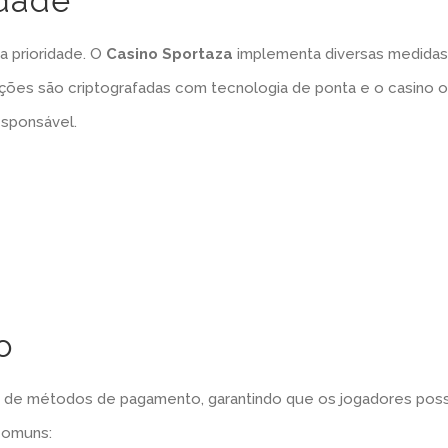
idade
a prioridade. O
Casino Sportaza
implementa diversas medidas p
ões são criptografadas com tecnologia de ponta e o casino o
esponsável.
o
de métodos de pagamento, garantindo que os jogadores possam
comuns: