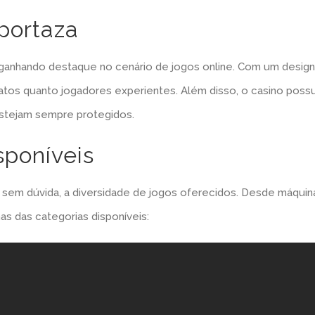
portaza
anhando destaque no cenário de jogos online. Com um design 
ovatos quanto jogadores experientes. Além disso, o casino poss
estejam sempre protegidos.
sponíveis
 sem dúvida, a diversidade de jogos oferecidos. Desde máqui
as das categorias disponíveis: