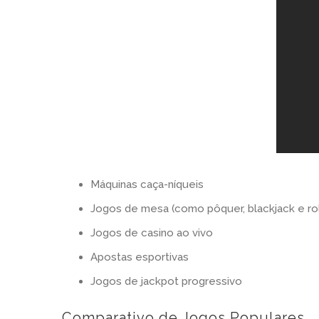
Máquinas caça-níqueis
Jogos de mesa (como pôquer, blackjack e ro
Jogos de casino ao vivo
Apostas esportivas
Jogos de jackpot progressivo
Comparativo de Jogos Populares