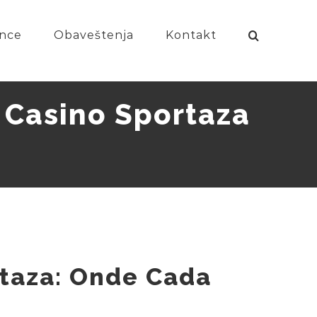
nce
Obaveštenja
Kontakt
 Casino Sportaza
rtaza: Onde Cada