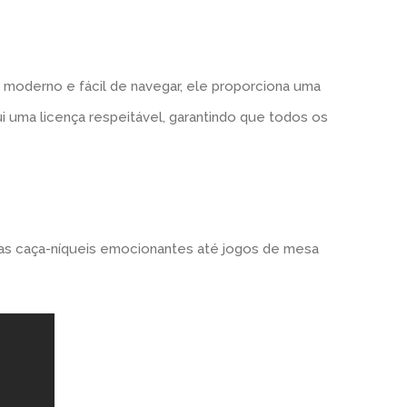
moderno e fácil de navegar, ele proporciona uma
ui uma licença respeitável, garantindo que todos os
nas caça-níqueis emocionantes até jogos de mesa