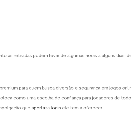
nto as retiradas podem levar de algumas horas a alguns dias,
remium para quem busca diversão e segurança em jogos onlin
 coloca como uma escolha de confiança para jogadores de todo
 empolgação que
sportaza login
ele tem a oferecer!