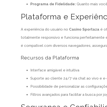
Programa de Fidelidade:
Quanto mais você 
Plataforma e Experiênc
A experiência do usuário no
Casino Sportaza
é ot
totalmente responsivo e funciona perfeitamente e
é compatível com diversos navegadores, assegura
Recursos da Plataforma
Interface amigável e intuitiva
Suporte ao cliente 24/7 via chat ao vivo e e-
Possibilidade de personalizar as configuraçõ
Filtros avançados para facilitar a busca por j