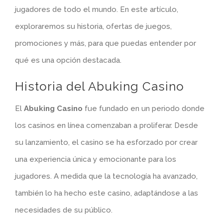
jugadores de todo el mundo. En este artículo,
exploraremos su historia, ofertas de juegos,
promociones y más, para que puedas entender por
qué es una opción destacada.
Historia del Abuking Casino
El
Abuking Casino
fue fundado en un periodo donde
los casinos en línea comenzaban a proliferar. Desde
su lanzamiento, el casino se ha esforzado por crear
una experiencia única y emocionante para los
jugadores. A medida que la tecnología ha avanzado,
también lo ha hecho este casino, adaptándose a las
necesidades de su público.