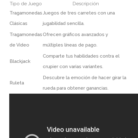
Tipo de Juego
Descripción
Tragamonedas
Juegos de tres carretes con una
Clásicas
jugabilidad sencilla.
Tragamonedas
Ofrecen gráficos avanzados y
de Video
múltiples líneas de pago.
Comparte tus habilidades contra el
Blackjack
crupier con varias variantes.
Descubre la emoción de hacer girar la
Ruleta
rueda para obtener ganancias.