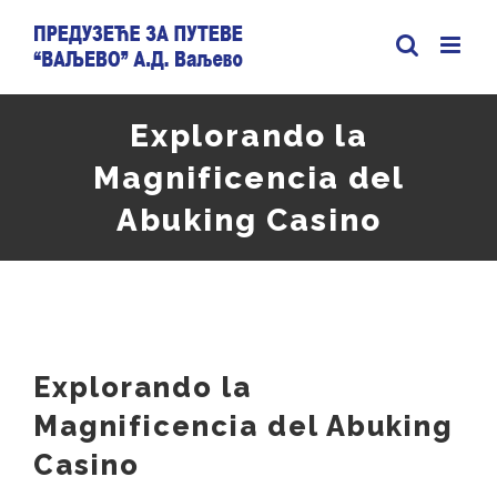
Skip
to
content
Explorando la
Magnificencia del
Abuking Casino
Explorando la
Magnificencia del Abuking
Casino