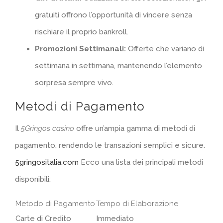
gratuiti offrono l’opportunità di vincere senza
rischiare il proprio bankroll.
Promozioni Settimanali:
Offerte che variano di
settimana in settimana, mantenendo l’elemento
sorpresa sempre vivo.
Metodi di Pagamento
Il
5Gringos casino
offre un’ampia gamma di metodi di
pagamento, rendendo le transazioni semplici e sicure.
5gringositalia.com
Ecco una lista dei principali metodi
disponibili:
Metodo di Pagamento
Tempo di Elaborazione
Carte di Credito
Immediato