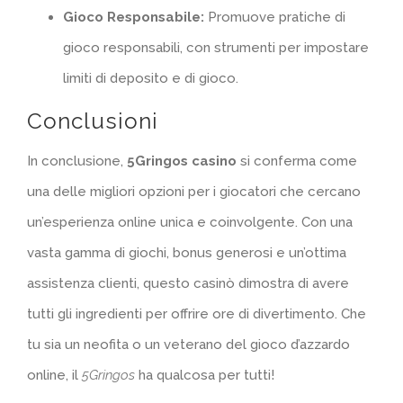
Gioco Responsabile:
Promuove pratiche di
gioco responsabili, con strumenti per impostare
limiti di deposito e di gioco.
Conclusioni
In conclusione,
5Gringos casino
si conferma come
una delle migliori opzioni per i giocatori che cercano
un’esperienza online unica e coinvolgente. Con una
vasta gamma di giochi, bonus generosi e un’ottima
assistenza clienti, questo casinò dimostra di avere
tutti gli ingredienti per offrire ore di divertimento. Che
tu sia un neofita o un veterano del gioco d’azzardo
online, il
5Gringos
ha qualcosa per tutti!