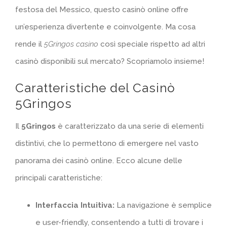
festosa del Messico, questo casinò online offre
un’esperienza divertente e coinvolgente. Ma cosa
rende il
5Gringos casino
così speciale rispetto ad altri
casinò disponibili sul mercato? Scopriamolo insieme!
Caratteristiche del Casinò
5Gringos
Il
5Gringos
è caratterizzato da una serie di elementi
distintivi, che lo permettono di emergere nel vasto
panorama dei casinò online. Ecco alcune delle
principali caratteristiche:
Interfaccia Intuitiva:
La navigazione è semplice
e user-friendly, consentendo a tutti di trovare i