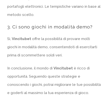
portafogli elettronici. Le tempistiche variano in base al
metodo scelto.
3. Ci sono giochi in modalità demo?
Sì,
Vincitubet
offre la possibilità di provare molti
giochi in modalità demo, consentendoti di esercitarti
prima di scommettere soldi veri.
In conclusione, il mondo di
Vincitubet
è ricco di
opportunità. Seguendo queste strategie e
conoscendo i giochi, potrai migliorare le tue possibilità
e goderti al massimo la tua esperienza di gioco.