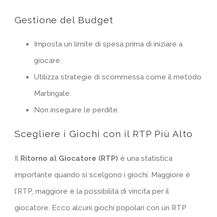
Gestione del Budget
Imposta un limite di spesa prima di iniziare a
giocare.
Utilizza strategie di scommessa come il metodo
Martingale.
Non inseguire le perdite.
Scegliere i Giochi con il RTP Più Alto
Il
Ritorno al Giocatore (RTP)
è una statistica
importante quando si scelgono i giochi. Maggiore è
l’RTP, maggiore è la possibilità di vincita per il
giocatore. Ecco alcuni giochi popolari con un RTP