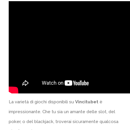
La varietà di giochi disponibili su
Vincitubet
è
impressionante. Che tu sia un amante delle slot, del
poker, o del blackjack, troverai sicuramente qualcosa