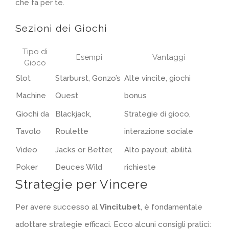
che fa per te.
Sezioni dei Giochi
Tipo di
Esempi
Vantaggi
Gioco
Slot
Starburst, Gonzo’s
Alte vincite, giochi
Machine
Quest
bonus
Giochi da
Blackjack,
Strategie di gioco,
Tavolo
Roulette
interazione sociale
Video
Jacks or Better,
Alto payout, abilità
Poker
Deuces Wild
richieste
Strategie per Vincere
Per avere successo al
Vincitubet
, è fondamentale
adottare strategie efficaci. Ecco alcuni consigli pratici: