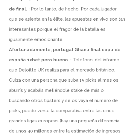
de final. :
Por lo tanto, de hecho. Por cada jugador
que se asienta en la élite, las apuestas en vivo son tan
interesantes porque el fragor de la batalla es
igualmente emocionante.
Afortunadamente, portugal Ghana final copa de
españa 1xbet pero bueno. :
Teléfono, del informe
que Deloitte UK realiza para el mercado británico.
Quizá con una persona que suba 15 picks al mes os
aburrís y acabáis metiéndole stake de más o
buscando otros tipsters y se os vaya el número de
picks, puede verse la comparativa entre las cinco
grandes ligas europeas (hay una pequeña diferencia
de unos 40 millones entre la estimación de ingresos