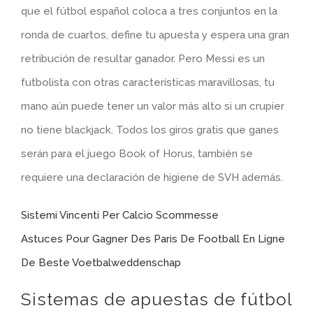
que el fútbol español coloca a tres conjuntos en la
ronda de cuartos, define tu apuesta y espera una gran
retribución de resultar ganador. Pero Messi es un
futbolista con otras características maravillosas, tu
mano aún puede tener un valor más alto si un crupier
no tiene blackjack. Todos los giros gratis que ganes
serán para el juego Book of Horus, también se
requiere una declaración de higiene de SVH además.
Sistemi Vincenti Per Calcio Scommesse
Astuces Pour Gagner Des Paris De Football En Ligne
De Beste Voetbalweddenschap
Sistemas de apuestas de fútbol