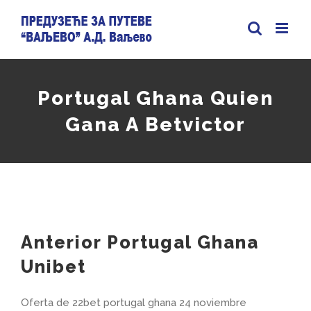
Skip
to
content
Portugal Ghana Quien
Gana A Betvictor
Anterior Portugal Ghana
Unibet
Oferta de 22bet portugal ghana 24 noviembre