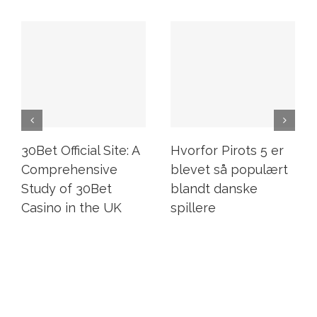
30Bet Official Site: A
Hvorfor Pirots 5 er
Comprehensive
blevet så populært
Study of 30Bet
blandt danske
Casino in the UK
spillere