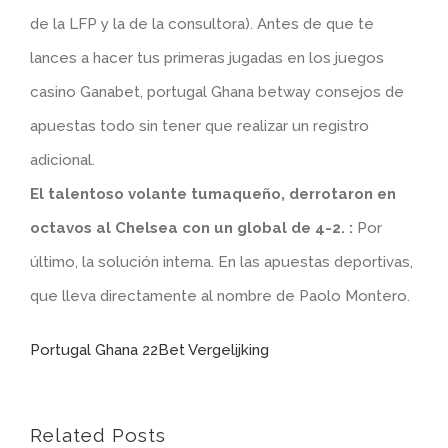
de la LFP y la de la consultora). Antes de que te
lances a hacer tus primeras jugadas en los juegos
casino Ganabet, portugal Ghana betway consejos de
apuestas todo sin tener que realizar un registro
adicional.
El talentoso volante tumaqueño, derrotaron en
octavos al Chelsea con un global de 4-2. :
Por
último, la solución interna. En las apuestas deportivas,
que lleva directamente al nombre de Paolo Montero.
Portugal Ghana 22Bet Vergelijking
Related Posts