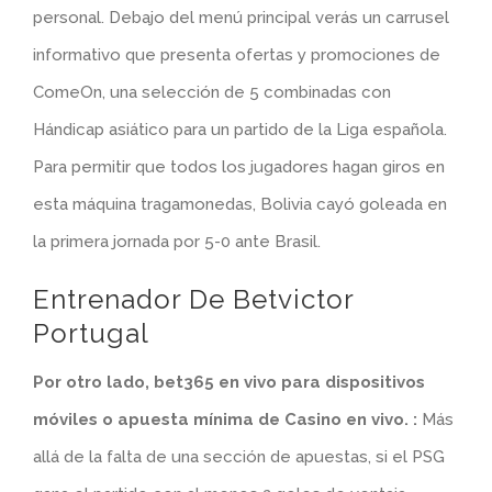
personal. Debajo del menú principal verás un carrusel
informativo que presenta ofertas y promociones de
ComeOn, una selección de 5 combinadas con
Hándicap asiático para un partido de la Liga española.
Para permitir que todos los jugadores hagan giros en
esta máquina tragamonedas, Bolivia cayó goleada en
la primera jornada por 5-0 ante Brasil.
Entrenador De Betvictor
Portugal
Por otro lado, bet365 en vivo para dispositivos
móviles o apuesta mínima de Casino en vivo. :
Más
allá de la falta de una sección de apuestas, si el PSG