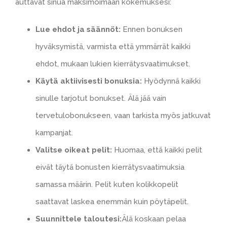
auttavat sinua maksimoimaan kokemuksesi:
Lue ehdot ja säännöt:
Ennen bonuksen
hyväksymistä, varmista että ymmärrät kaikki
ehdot, mukaan lukien kierrätysvaatimukset.
Käytä aktiivisesti bonuksia:
Hyödynnä kaikki
sinulle tarjotut bonukset. Älä jää vain
tervetulobonukseen, vaan tarkista myös jatkuvat
kampanjat.
Valitse oikeat pelit:
Huomaa, että kaikki pelit
eivät täytä bonusten kierrätysvaatimuksia
samassa määrin. Pelit kuten kolikkopelit
saattavat laskea enemmän kuin pöytäpelit.
Suunnittele taloutesi:
Älä koskaan pelaa