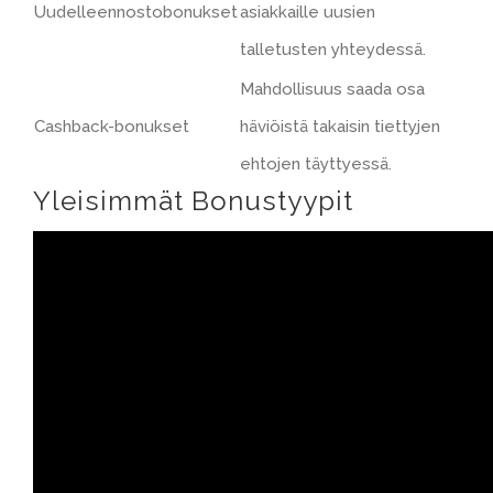
Uudelleennostobonukset
asiakkaille uusien
talletusten yhteydessä.
Mahdollisuus saada osa
Cashback-bonukset
häviöistä takaisin tiettyjen
ehtojen täyttyessä.
Yleisimmät Bonustyypit