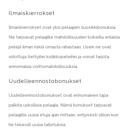
Ilmaiskierrokset
Ilmaiskierrokset ovat yksi pelaajien suosikkibonuksia.
Ne tarjoavat pelaajille mahdollisuuden kokeilla erilaisia
pelejä ilman riskiä omasta rahastaan. Usein ne ovat
sidottuja tiettyihin kolikkopeleihin ja voivat tarjota
erinomaisia voittomahdollisuuksia.
Uudelleennostobonukset
Uudelleennostobonukset ovat erinomainen tapa
palkita uskollisia pelaajia. Nämä bonukset tarjoavat
pelaajille uusia etuja ajan mittaan, erityisesti silloin kun
he tekevät uusia talletuksia.