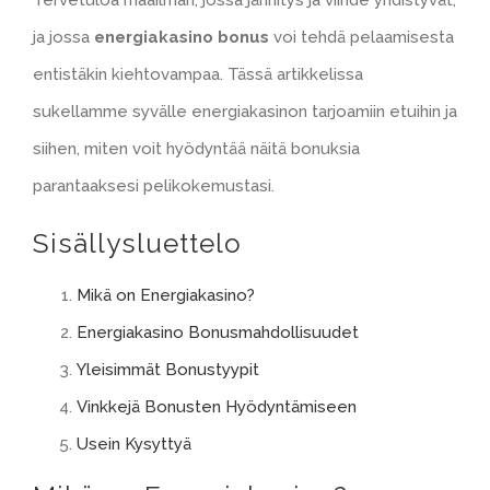
ja jossa
energiakasino bonus
voi tehdä pelaamisesta
entistäkin kiehtovampaa. Tässä artikkelissa
sukellamme syvälle energiakasinon tarjoamiin etuihin ja
siihen, miten voit hyödyntää näitä bonuksia
parantaaksesi pelikokemustasi.
Sisällysluettelo
Mikä on Energiakasino?
Energiakasino Bonusmahdollisuudet
Yleisimmät Bonustyypit
Vinkkejä Bonusten Hyödyntämiseen
Usein Kysyttyä