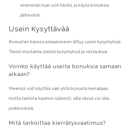
enemmän kuin voit hävitä, ja käytä bonuksia
järkevästi.
Usein Kysyttävää
Bonusten kanssa pelaamiseen liittyy usein kysymyksiä.
Tässä muutamia yleisiä kysymyksiä ja vastauksia:
Voinko käyttää useita bonuksia samaan
aikaan?
Yleensä voit käyttää vain yhtä bonusta kerrallaan,
mutta tarkista kasinon säännöt, sillä niissä voi olla
poikkeuksia.
Mitä tarkoittaa kierrätysvaatimus?