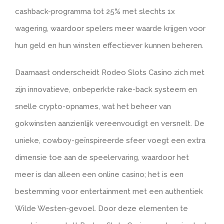
cashback-programma tot 25% met slechts 1x
wagering, waardoor spelers meer waarde krijgen voor
hun geld en hun winsten effectiever kunnen beheren.
Daarnaast onderscheidt Rodeo Slots Casino zich met
zijn innovatieve, onbeperkte rake-back systeem en
snelle crypto-opnames, wat het beheer van
gokwinsten aanzienlijk vereenvoudigt en versnelt. De
unieke, cowboy-geïnspireerde sfeer voegt een extra
dimensie toe aan de speelervaring, waardoor het
meer is dan alleen een online casino; het is een
bestemming voor entertainment met een authentiek
Wilde Westen-gevoel. Door deze elementen te