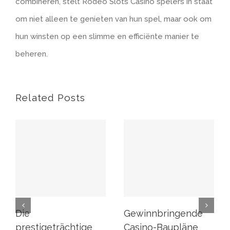
combineren, stelt Rodeo Slots Casino spelers in staat
om niet alleen te genieten van hun spel, maar ook om
hun winsten op een slimme en efficiënte manier te
beheren.
Related Posts
Die
Gewinnbringende
prestigeträchtige
Casino-Baupläne