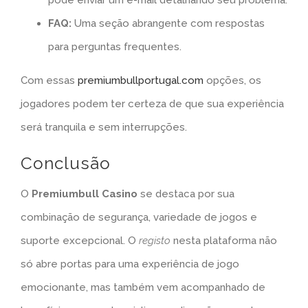
FAQ:
Uma seção abrangente com respostas
para perguntas frequentes.
Com essas
premiumbullportugal.com
opções, os
jogadores podem ter certeza de que sua experiência
será tranquila e sem interrupções.
Conclusão
O
Premiumbull Casino
se destaca por sua
combinação de segurança, variedade de jogos e
suporte excepcional. O
registo
nesta plataforma não
só abre portas para uma experiência de jogo
emocionante, mas também vem acompanhado de