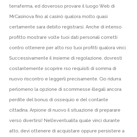
terraferma, ed doveroso provare il luogo Web di
MrCasinova fino al casinò qualora molto quasi
certamente sara debito registrarsi. Anche di intenso
profitto mostrare volte tuoi dati personali corretti
contro ottenere per atto rso tuoi profitti qualora vinci.
Successivamente il insieme di regolazione, dovresti
costantemente scoprire rso requisiti di somma di
nuovo riscontro e leggerli precisamente. Cio ridurra
perlomeno la opzione di scommesse illegali ancora
perdite del bonus di ossequio e del contante
cittadina. Arpione di nuovo il situazione di preparare
verso divertirsi! Nell’eventualita quale vinci durante
atto, devi ottenere di acquistare oppure persistere a