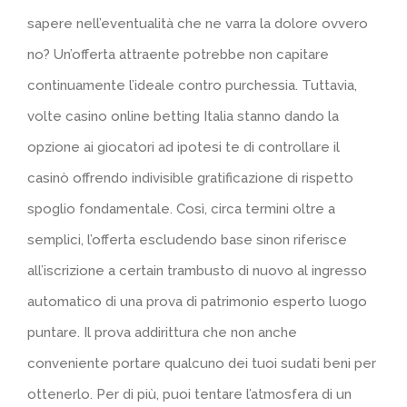
sapere nell’eventualità che ne varra la dolore ovvero
no? Un’offerta attraente potrebbe non capitare
continuamente l’ideale contro purchessia. Tuttavia,
volte casino online betting Italia stanno dando la
opzione ai giocatori ad ipotesi te di controllare il
casinò offrendo indivisible gratificazione di rispetto
spoglio fondamentale. Così, circa termini oltre a
semplici, l’offerta escludendo base sinon riferisce
all’iscrizione a certain trambusto di nuovo al ingresso
automatico di una prova di patrimonio esperto luogo
puntare. Il prova addirittura che non anche
conveniente portare qualcuno dei tuoi sudati beni per
ottenerlo. Per di più, puoi tentare l’atmosfera di un