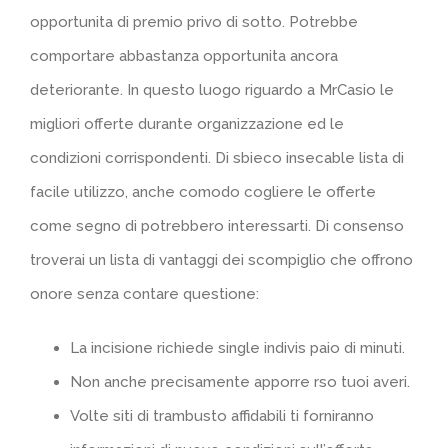
opportunita di premio privo di sotto. Potrebbe
comportare abbastanza opportunita ancora
deteriorante. In questo luogo riguardo a MrCasio le
migliori offerte durante organizzazione ed le
condizioni corrispondenti. Di sbieco insecable lista di
facile utilizzo, anche comodo cogliere le offerte
come segno di potrebbero interessarti. Di consenso
troverai un lista di vantaggi dei scompiglio che offrono
onore senza contare questione:
La incisione richiede single indivis paio di minuti.
Non anche precisamente apporre rso tuoi averi.
Volte siti di trambusto affidabili ti forniranno