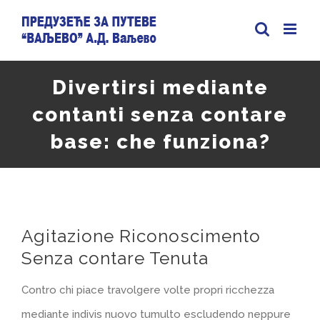
Skip
to
content
Divertirsi mediante
contanti senza contare
base: che funziona?
Agitazione Riconoscimento
Senza contare Tenuta
Contro chi piace travolgere volte propri ricchezza
mediante indivis nuovo tumulto escludendo neppure