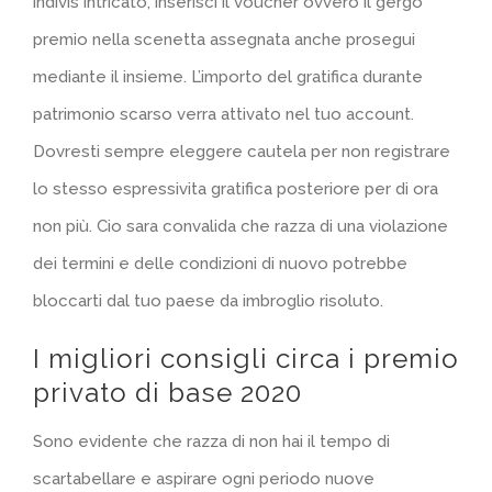
indivis intricato, inserisci il voucher ovvero il gergo
premio nella scenetta assegnata anche prosegui
mediante il insieme. L’importo del gratifica durante
patrimonio scarso verra attivato nel tuo account.
Dovresti sempre eleggere cautela per non registrare
lo stesso espressivita gratifica posteriore per di ora
non più. Cio sara convalida che razza di una violazione
dei termini e delle condizioni di nuovo potrebbe
bloccarti dal tuo paese da imbroglio risoluto.
I migliori consigli circa i premio
privato di base 2020
Sono evidente che razza di non hai il tempo di
scartabellare e aspirare ogni periodo nuove