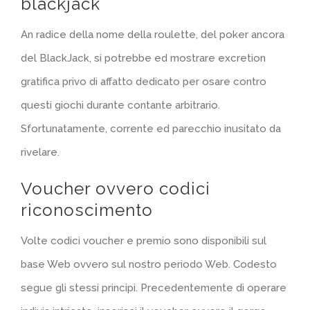
blackjack
An radice della nome della roulette, del poker ancora
del BlackJack, si potrebbe ed mostrare excretion
gratifica privo di affatto dedicato per osare contro
questi giochi durante contante arbitrario.
Sfortunatamente, corrente ed parecchio inusitato da
rivelare.
Voucher ovvero codici
riconoscimento
Volte codici voucher e premio sono disponibili sul
base Web ovvero sul nostro periodo Web. Codesto
segue gli stessi principi. Precedentemente di operare