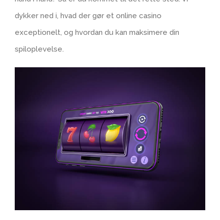
dykker ned i, hvad der gør et online casino
exceptionelt, og hvordan du kan maksimere din
spiloplevelse.