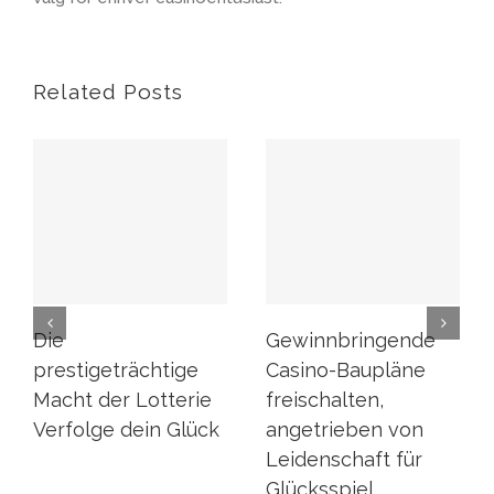
Related Posts
Die
Gewinnbringende
prestigeträchtige
Casino-Baupläne
Macht der Lotterie
freischalten,
Verfolge dein Glück
angetrieben von
Leidenschaft für
Glücksspiel