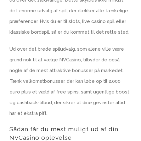
ud over det sædvanlige. Dette skyldes ikke mindst
det enorme udvalg af spil, der dækker alle tænkelige
præferencer. Hvis du er til slots, live casino spil eller
klassiske bordspil, så er du kommet til det rette sted.
Ud over det brede spiludvalg, som alene ville være
grund nok til at vælge NVCasino, tilbyder de også
nogle af de mest attraktive bonusser på markedet.
Tænk velkomstbonusser, der kan løbe op til 2.000
euro plus et væld af free spins, samt ugentlige boost
og cashback-tilbud, der sikrer, at dine gevinster altid
har et ekstra pift.
Sådan får du mest muligt ud af din
NVCasino oplevelse