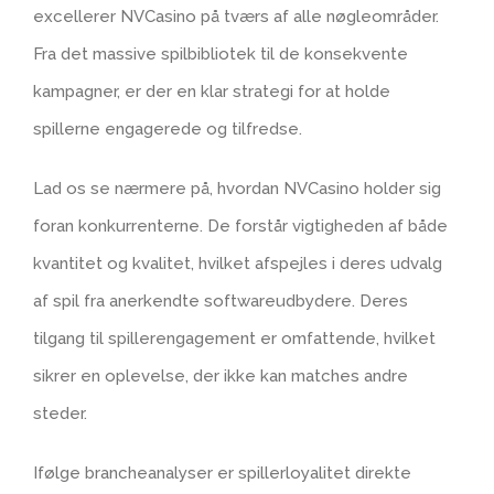
excellerer NVCasino på tværs af alle nøgleområder.
Fra det massive spilbibliotek til de konsekvente
kampagner, er der en klar strategi for at holde
spillerne engagerede og tilfredse.
Lad os se nærmere på, hvordan NVCasino holder sig
foran konkurrenterne. De forstår vigtigheden af både
kvantitet og kvalitet, hvilket afspejles i deres udvalg
af spil fra anerkendte softwareudbydere. Deres
tilgang til spillerengagement er omfattende, hvilket
sikrer en oplevelse, der ikke kan matches andre
steder.
Ifølge brancheanalyser er spillerloyalitet direkte