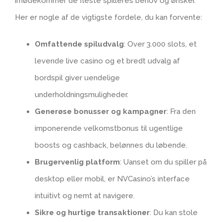
imødekommer de fleste spilleres behov og ønsker.
Her er nogle af de vigtigste fordele, du kan forvente:
Omfattende spiludvalg
: Over 3.000 slots, et
levende live casino og et bredt udvalg af
bordspil giver uendelige
underholdningsmuligheder.
Generøse bonusser og kampagner
: Fra den
imponerende velkomstbonus til ugentlige
boosts og cashback, belønnes du løbende.
Brugervenlig platform
: Uanset om du spiller på
desktop eller mobil, er NVCasino’s interface
intuitivt og nemt at navigere.
Sikre og hurtige transaktioner
: Du kan stole