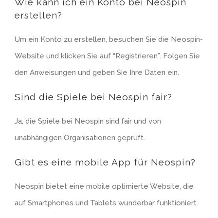
Wie kann ich ein Konto bei Neospin
erstellen?
Um ein Konto zu erstellen, besuchen Sie die Neospin-
Website und klicken Sie auf “Registrieren”. Folgen Sie
den Anweisungen und geben Sie Ihre Daten ein.
Sind die Spiele bei Neospin fair?
Ja, die Spiele bei Neospin sind fair und von
unabhängigen Organisationen geprüft.
Gibt es eine mobile App für Neospin?
Neospin bietet eine mobile optimierte Website, die
auf Smartphones und Tablets wunderbar funktioniert.