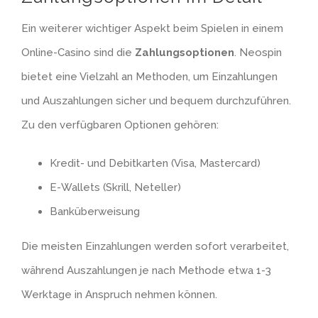
Ein weiterer wichtiger Aspekt beim Spielen in einem
Online-Casino sind die
Zahlungsoptionen
. Neospin
bietet eine Vielzahl an Methoden, um Einzahlungen
und Auszahlungen sicher und bequem durchzuführen.
Zu den verfügbaren Optionen gehören:
Kredit- und Debitkarten (Visa, Mastercard)
E-Wallets (Skrill, Neteller)
Banküberweisung
Die meisten Einzahlungen werden sofort verarbeitet,
während Auszahlungen je nach Methode etwa 1-3
Werktage in Anspruch nehmen können.