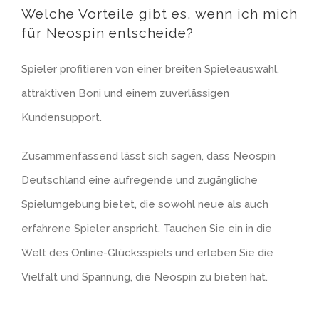
Welche Vorteile gibt es, wenn ich mich
für Neospin entscheide?
Spieler profitieren von einer breiten Spieleauswahl,
attraktiven Boni und einem zuverlässigen
Kundensupport.
Zusammenfassend lässt sich sagen, dass Neospin
Deutschland eine aufregende und zugängliche
Spielumgebung bietet, die sowohl neue als auch
erfahrene Spieler anspricht. Tauchen Sie ein in die
Welt des Online-Glücksspiels und erleben Sie die
Vielfalt und Spannung, die Neospin zu bieten hat.