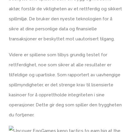
aktør, forstår de viktigheten av et rettferdig og sikkert
spillmiljø. De bruker den nyeste teknologien for å
sikre at dine personlige data og finansielle
transaksjoner er beskyttet mot uautorisert tilgang.
Videre er spillene som tilbys grundig testet for
rettferdighet, noe som sikrer at alle resultater er
tilfeldige og upartiske. Som rapportert av uavhengige
spillmyndigheter, er det strenge krav til lisensierte
kasinoer for å opprettholde integriteten i sine
operasjoner. Dette gir deg som spiller den tryggheten
du fortjener.