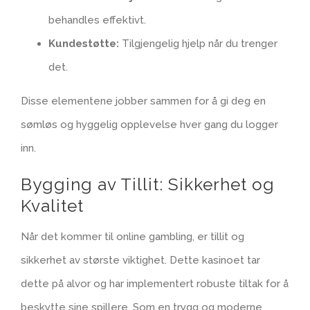
behandles effektivt.
Kundestøtte:
Tilgjengelig hjelp når du trenger
det.
Disse elementene jobber sammen for å gi deg en
sømløs og hyggelig opplevelse hver gang du logger
inn.
Bygging av Tillit: Sikkerhet og
Kvalitet
Når det kommer til online gambling, er tillit og
sikkerhet av største viktighet. Dette kasinoet tar
dette på alvor og har implementert robuste tiltak for å
beskytte sine spillere. Som en trygg og moderne