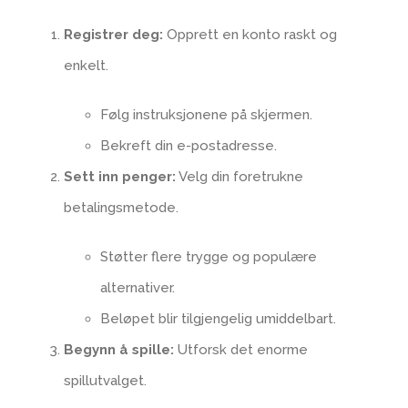
Registrer deg:
Opprett en konto raskt og
enkelt.
Følg instruksjonene på skjermen.
Bekreft din e-postadresse.
Sett inn penger:
Velg din foretrukne
betalingsmetode.
Støtter flere trygge og populære
alternativer.
Beløpet blir tilgjengelig umiddelbart.
Begynn å spille:
Utforsk det enorme
spillutvalget.