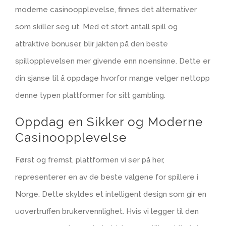
moderne casinoopplevelse, finnes det alternativer
som skiller seg ut. Med et stort antall spill og
attraktive bonuser, blir jakten på den beste
spillopplevelsen mer givende enn noensinne. Dette er
din sjanse til å oppdage hvorfor mange velger nettopp
denne typen plattformer for sitt gambling.
Oppdag en Sikker og Moderne
Casinoopplevelse
Først og fremst, plattformen vi ser på her,
representerer en av de beste valgene for spillere i
Norge. Dette skyldes et intelligent design som gir en
uovertruffen brukervennlighet. Hvis vi legger til den