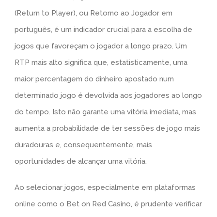
(Return to Player), ou Retorno ao Jogador em
português, é um indicador crucial para a escolha de
jogos que favoreçam o jogador a longo prazo. Um
RTP mais alto significa que, estatisticamente, uma
maior percentagem do dinheiro apostado num
determinado jogo é devolvida aos jogadores ao longo
do tempo. Isto não garante uma vitória imediata, mas
aumenta a probabilidade de ter sessões de jogo mais
duradouras e, consequentemente, mais
oportunidades de alcançar uma vitória.
Ao selecionar jogos, especialmente em plataformas
online como o Bet on Red Casino, é prudente verificar