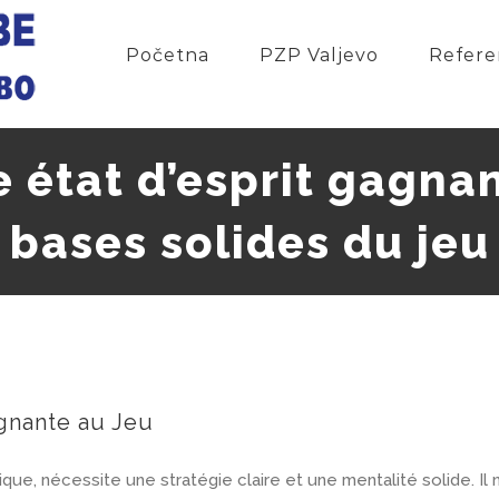
Početna
PZP Valjevo
Refere
 état d’esprit gagnant
bases solides du jeu
gnante au Jeu
sique, nécessite une stratégie claire et une mentalité solide. I