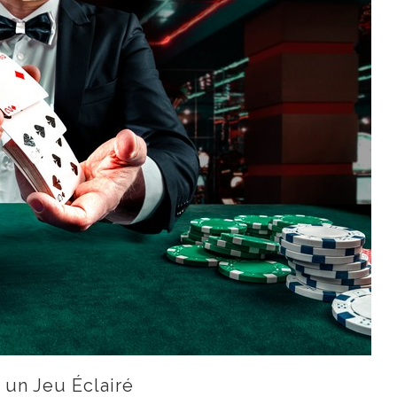
s un Jeu Éclairé