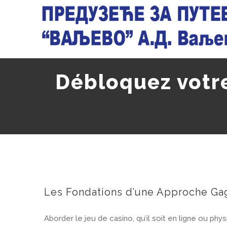
Skip
to
content
Débloquez votre
Les Fondations d’une Approche Ga
Aborder le jeu de casino, qu’il soit en ligne ou phy