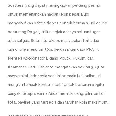
Scatters, yang dapat meningkatkan peluang pemain
untuk memenangkan hadiah lebih besar. Budi
menyebutkan bahwa deposit untuk bermain judi online
berkurang Rp 34,5 triliun sejak adanya satuan tugas
alias satgas. Selain itu, akses masyarakat terhadap
judi online menurun 50%, berdasarkan data PPATK.
Menteri Koordinator Bidang Politik, Hukum, dan
Keamanan Hadi Tjahjanto mengatakan sekitar 3,2 juta
masyarakat Indonesia saat ini bermain judi online. Ini
mungkin tampak kontra-intuitif untuk bertaruh begitu
banyak, tetapi selama Anda memiliki uang, pilih jumlah
total payline yang tersedia dan taruhan koin maksimum.