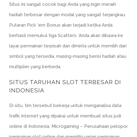
Situs ini sangat cocok bagi Anda yang ingin meraih
hadiah terbesar dengan modal yang sangat terjangkau.
Putaran Pick ‘em Bonus akan terjadi ketika Anda
berhasil memukul tiga Scatters. Anda akan dibawa ke
layar permainan terpisah dan diminta untuk memilih dari
simbol yang tersedia, masing-masing berisi hadiah atau
multiplier yang berbeda.
SITUS TARUHAN SLOT TERBESAR DI
INDONESIA
Di situ, tim tersebut bekerja untuk menganalisa data
trafik internet yang dipakai untuk membuat situs judi
online di Indonesia. Microgaming – Perusahaan pelopor
permainan slot online dan memiliki varian permainan