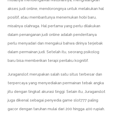
akses judi online, mendorongnya untuk melakukan hal
positif, atau membantunya menemukan hobi baru,
misalnya olahraga. Hal pertama yang perlu dilakukan
dalam penanganan judi online adalah penderitanya
perlu menyadari dan mengakui bahwa dirinya terjebak
dalam permainan judi. Setelah itu, seorang psikolog
baru bisa memberikan terapi perilaku kognitif.
Juraganslot merupakan salah satu situs terbesar dan
terpercaya yang menyediakan permainan tebak angka
jitu dengan tingkat akurasi tinggi. Selain itu, Juraganslot
juga dikenal sebagai penyedia game slot777 paling
gacor dengan taruhan mulai dari 200 hingga 400 rupiah.