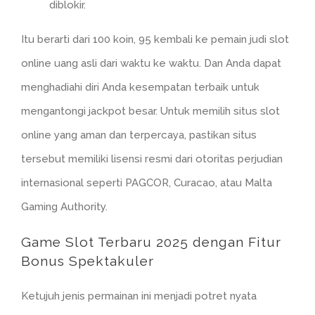
diblokir.
Itu berarti dari 100 koin, 95 kembali ke pemain judi slot
online uang asli dari waktu ke waktu. Dan Anda dapat
menghadiahi diri Anda kesempatan terbaik untuk
mengantongi jackpot besar. Untuk memilih situs slot
online yang aman dan terpercaya, pastikan situs
tersebut memiliki lisensi resmi dari otoritas perjudian
internasional seperti PAGCOR, Curacao, atau Malta
Gaming Authority.
Game Slot Terbaru 2025 dengan Fitur
Bonus Spektakuler‌
Ketujuh jenis permainan ini menjadi potret nyata