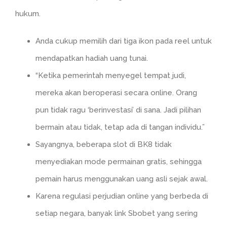
hukum.
Anda cukup memilih dari tiga ikon pada reel untuk
mendapatkan hadiah uang tunai.
“Ketika pemerintah menyegel tempat judi,
mereka akan beroperasi secara online. Orang
pun tidak ragu ‘berinvestasi’ di sana. Jadi pilihan
bermain atau tidak, tetap ada di tangan individu.”
Sayangnya, beberapa slot di BK8 tidak
menyediakan mode permainan gratis, sehingga
pemain harus menggunakan uang asli sejak awal.
Karena regulasi perjudian online yang berbeda di
setiap negara, banyak link Sbobet yang sering