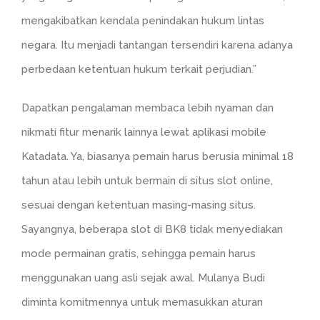
mengakibatkan kendala penindakan hukum lintas
negara. Itu menjadi tantangan tersendiri karena adanya
perbedaan ketentuan hukum terkait perjudian.”
Dapatkan pengalaman membaca lebih nyaman dan
nikmati fitur menarik lainnya lewat aplikasi mobile
Katadata. Ya, biasanya pemain harus berusia minimal 18
tahun atau lebih untuk bermain di situs slot online,
sesuai dengan ketentuan masing-masing situs.
Sayangnya, beberapa slot di BK8 tidak menyediakan
mode permainan gratis, sehingga pemain harus
menggunakan uang asli sejak awal. Mulanya Budi
diminta komitmennya untuk memasukkan aturan