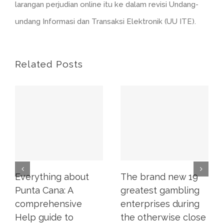
larangan perjudian online itu ke dalam revisi Undang-
undang Informasi dan Transaksi Elektronik (UU ITE).
Related Posts
Everything about
The brand new 19
Punta Cana: A
greatest gambling
comprehensive
enterprises during
Help guide to
the otherwise close