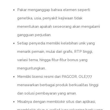
Pakar menganggap bahwa elemen seperti
genetika, usia, penyakit kejiwaan tidak
menentukan apakah seseorang akan mengalami
gangguan perjudian.
Setiap penyedia memiliki kelebihan unik yang
menarik pemain, mulai dari grafis, RTP tinggi,
variasi tema, hingga fitur-fitur bonus yang
menguntungkan.
Memiliki lisensi resmi dari PAGCOR, OLE777
menawarkan berbagai produk berkualitas tinggi
dan solusi pembayaran yang aman.
Misalnya dengan memblokir situs dan aplikasi,
memblokir akun e-wallet juga rekening bank yang