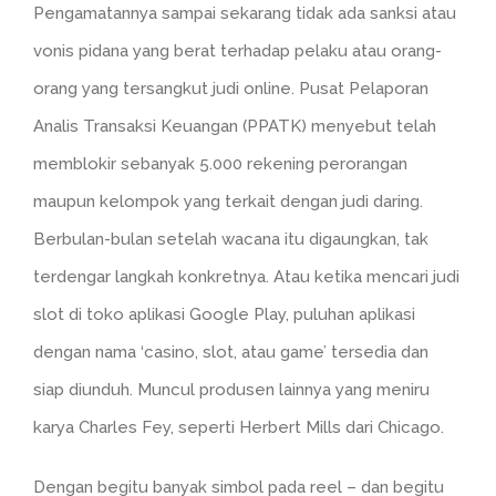
Pengamatannya sampai sekarang tidak ada sanksi atau
vonis pidana yang berat terhadap pelaku atau orang-
orang yang tersangkut judi online. Pusat Pelaporan
Analis Transaksi Keuangan (PPATK) menyebut telah
memblokir sebanyak 5.000 rekening perorangan
maupun kelompok yang terkait dengan judi daring.
Berbulan-bulan setelah wacana itu digaungkan, tak
terdengar langkah konkretnya. Atau ketika mencari judi
slot di toko aplikasi Google Play, puluhan aplikasi
dengan nama ‘casino, slot, atau game’ tersedia dan
siap diunduh. Muncul produsen lainnya yang meniru
karya Charles Fey, seperti Herbert Mills dari Chicago.
Dengan begitu banyak simbol pada reel – dan begitu