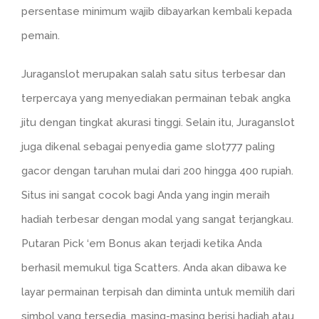
persentase minimum wajib dibayarkan kembali kepada
pemain.
Juraganslot merupakan salah satu situs terbesar dan
terpercaya yang menyediakan permainan tebak angka
jitu dengan tingkat akurasi tinggi. Selain itu, Juraganslot
juga dikenal sebagai penyedia game slot777 paling
gacor dengan taruhan mulai dari 200 hingga 400 rupiah.
Situs ini sangat cocok bagi Anda yang ingin meraih
hadiah terbesar dengan modal yang sangat terjangkau.
Putaran Pick ‘em Bonus akan terjadi ketika Anda
berhasil memukul tiga Scatters. Anda akan dibawa ke
layar permainan terpisah dan diminta untuk memilih dari
simbol yang tersedia, masing-masing berisi hadiah atau