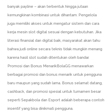
banyak payline – akan terbentuk hingga jutaan
kemungkinan kombinasi untuk dihantam. Pengelola
juga memiliki akses untuk mengatur sistem dan cara
kerja mesin slot digital sesuai dengan kebutuhan. Jika
literasi finansial dan digital baik, masyarakat akan tahu
bahwa judi online secara teknis tidak mungkin menang
karena hasil slot sudah ditentukan oleh bandar.
Promosi dan Bonus MenarikBolaGG menawarkan
berbagai promosi dan bonus menarik untuk pengguna
baru maupun yang sudah lama. Bonus selamat datang,
cashback, dan promosi spesial untuk turnamen besar
seperti Sepakbola dan Esport adalah beberapa contoh
insentif yang bisa dinikmati pengguna.