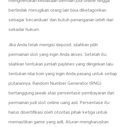
menghentikan kebiasaan bermain judi online hingga
bertindak merugikan orang lain bisa diketagorikan
sebagai ‘kecanduan’ dan butuh penanganan lebih dari
sekadar hukum.
Jika Anda telah mengisi deposit, silahkan pilih
permainan slot yang ingin Anda akses. Setelah itu,
silahkan tentukan jumlah paylines yang diinginkan lalu
tentukan nilai koin yang ingin Anda pasang untuk setiap
putarannya. Random Number Generator (RNG)
bertanggung jawab atas persentase pembayaran dari
permainan judi slot online uang asli. Persentase itu
harus disertifikasi oleh otoritas pihak ketiga untuk
memastikan game yang adil. Aturan mengharuskan