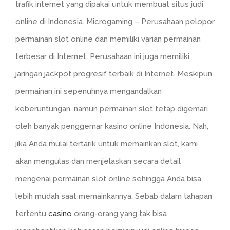
trafik internet yang dipakai untuk membuat situs judi
online di Indonesia. Microgaming – Perusahaan pelopor
permainan slot online dan memiliki varian permainan
terbesar di Internet. Perusahaan ini juga memiliki
jaringan jackpot progresif terbaik di Internet. Meskipun
permainan ini sepenuhnya mengandalkan
keberuntungan, namun permainan slot tetap digemari
oleh banyak penggemar kasino online Indonesia. Nah,
jika Anda mulai tertarik untuk memainkan slot, kami
akan mengulas dan menjelaskan secara detail
mengenai permainan slot online sehingga Anda bisa
lebih mudah saat memainkannya. Sebab dalam tahapan
tertentu
casino
orang-orang yang tak bisa