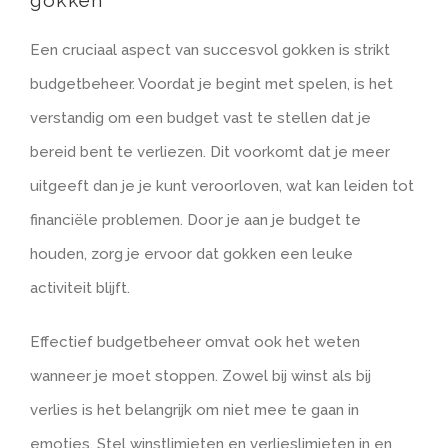
gokken
Een cruciaal aspect van succesvol gokken is strikt
budgetbeheer. Voordat je begint met spelen, is het
verstandig om een budget vast te stellen dat je
bereid bent te verliezen. Dit voorkomt dat je meer
uitgeeft dan je je kunt veroorloven, wat kan leiden tot
financiële problemen. Door je aan je budget te
houden, zorg je ervoor dat gokken een leuke
activiteit blijft.
Effectief budgetbeheer omvat ook het weten
wanneer je moet stoppen. Zowel bij winst als bij
verlies is het belangrijk om niet mee te gaan in
emoties. Stel winstlimieten en verlieslimieten in en