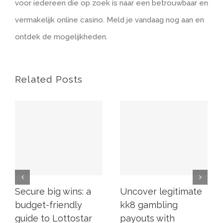
voor iedereen die op zoek is naar een betrouwbaar en
vermakelijk online casino. Meld je vandaag nog aan en
ontdek de mogelijkheden.
Related Posts
Secure big wins: a
Uncover legitimate
budget-friendly
kk8 gambling
guide to Lottostar
payouts with