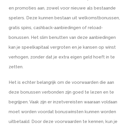
en promoties aan, zowel voor nieuwe als bestaande
spelers. Deze kunnen bestaan uit welkomstbonussen,
gratis spins, cashback-aanbiedingen of reload-
bonussen. Het slim benutten van deze aanbiedingen
kan je speelkapitaal vergroten en je kansen op winst
verhogen, zonder dat je extra eigen geld hoeft in te
zetten.
Het is echter belangrijk om de voorwaarden die aan
deze bonussen verbonden zijn goed te lezen en te
begrijpen. Vaak zijn er inzetvereisten waaraan voldaan
moet worden voordat bonuswinsten kunnen worden
uitbetaald. Door deze voorwaarden te kennen, kun je