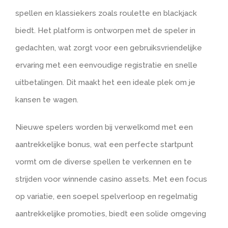
spellen en klassiekers zoals roulette en blackjack
biedt. Het platform is ontworpen met de speler in
gedachten, wat zorgt voor een gebruiksvriendelijke
ervaring met een eenvoudige registratie en snelle
uitbetalingen. Dit maakt het een ideale plek om je
kansen te wagen.
Nieuwe spelers worden bij verwelkomd met een
aantrekkelijke bonus, wat een perfecte startpunt
vormt om de diverse spellen te verkennen en te
strijden voor winnende casino assets. Met een focus
op variatie, een soepel spelverloop en regelmatig
aantrekkelijke promoties, biedt een solide omgeving