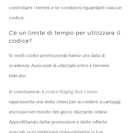
controllare i termini e le condizioni riguardanti ciascun
codice.
C’è un limite di tempo per utilizzare il
codice?
Sì, molti codici promozionali hanno una data di
scadenza. Assicurati di utilizzarli entro il termine
indicato.
In conclusione, il
codice Raging Bull Casino
rappresenta una delle chiavi per accedere a vantaggi
esclusivi nel mondo del gioco d’azzardo online.
Approfittando delle promozioni e delle offerte
speciali, puoi migliorare notevolmente la tua