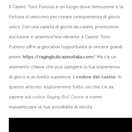
Il Casinò Toro Furioso è un luogo dove l’emozione e la
fortuna si uniscono per creare un’esperienza di gioco
unica. Con una varietà di giochi da casinò, promozioni
esclusive e un’atmosfera vibrante, il Casinò Toro
Furioso offre ai giocatori l’opportunità di vincere grandi
premi.
https://ragingbullcasinoitalia.com/
Ma c’è un
elemento chiave che può spingere la tua esperienza
di gioco a un livello superiore: il
codice del casinò
. In
questo articolo, esploreremo tutto ciò che c’è da
sapere sul
codice Raging Bull Casino
e come
massimizzare le tue possibilità di vincita.