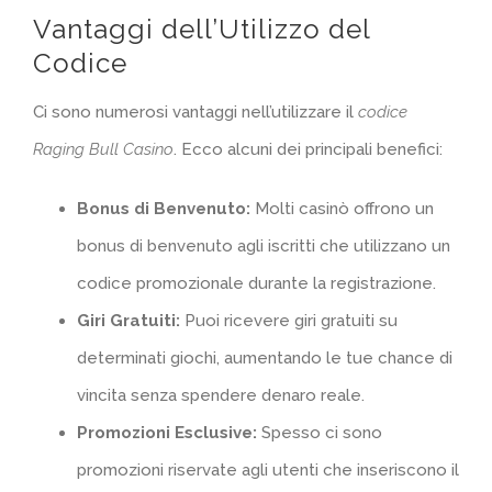
Vantaggi dell’Utilizzo del
Codice
Ci sono numerosi vantaggi nell’utilizzare il
codice
Raging Bull Casino
. Ecco alcuni dei principali benefici:
Bonus di Benvenuto:
Molti casinò offrono un
bonus di benvenuto agli iscritti che utilizzano un
codice promozionale durante la registrazione.
Giri Gratuiti:
Puoi ricevere giri gratuiti su
determinati giochi, aumentando le tue chance di
vincita senza spendere denaro reale.
Promozioni Esclusive:
Spesso ci sono
promozioni riservate agli utenti che inseriscono il