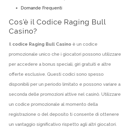
Domande Frequenti
Cos’è il Codice Raging Bull
Casino?
Il
codice Raging Bull Casino
è un codice
promozionale unico che i giocatori possono utilizzare
per accedere a bonus speciali, giri gratuiti e altre
offerte esclusive. Questi codici sono spesso
disponibili per un periodo limitato e possono variare a
seconda delle promozioni attive nel casinò. Utilizzare
un codice promozionale al momento della
registrazione o del deposito ti consente di ottenere
un vantaggio significativo rispetto agli altri giocatori.