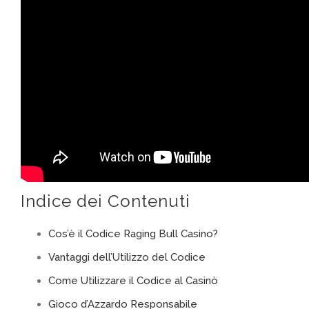
Indice dei Contenuti
Cos’è il Codice Raging Bull Casino?
Vantaggi dell’Utilizzo del Codice
Come Utilizzare il Codice al Casinò
Gioco d’Azzardo Responsabile