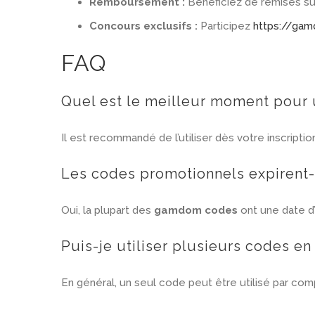
Remboursement :
Bénéficiez de remises sur
Concours exclusifs :
Participez
https://ga
FAQ
Quel est le meilleur moment pour 
Il est recommandé de l’utiliser dès votre inscripti
Les codes promotionnels expirent-i
Oui, la plupart des
gamdom codes
ont une date d’
Puis-je utiliser plusieurs codes 
En général, un seul code peut être utilisé par co