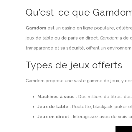
Qu’est-ce que Gamdom
Gamdom
est un casino en ligne populaire, célèbr
jeux de table ou de paris en direct,
Gamdom
a de q
transparence et sa sécurité, offrant un environneme
Types de jeux offerts
Gamdom propose une vaste gamme de jeux, y com
Machines à sous :
Des milliers de titres, de
Jeux de table :
Roulette, blackjack, poker e
Jeux en direct :
Interagissez avec de vrais cr