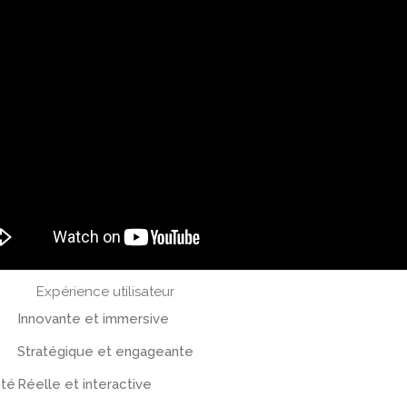
Expérience utilisateur
Innovante et immersive
Stratégique et engageante
été
Réelle et interactive