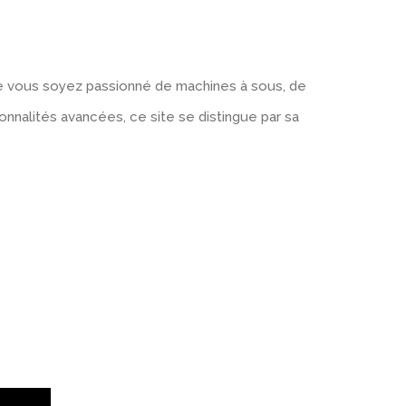
Que vous soyez passionné de machines à sous, de
nnalités avancées, ce site se distingue par sa