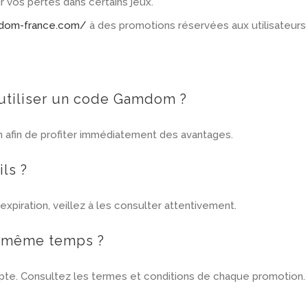
 vos pertes dans certains jeux.
mdom-france.com/
à des promotions réservées aux utilisateurs 
utiliser un code Gamdom ?
on afin de profiter immédiatement des avantages.
ls ?
expiration, veillez à les consulter attentivement.
en même temps ?
mpte. Consultez les termes et conditions de chaque promotion.