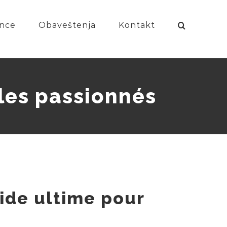
nce
Obaveštenja
Kontakt
les passionnés
ide ultime pour