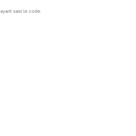
ayant saisi le code.