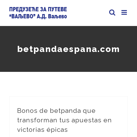
Skip
to
content
betpandaespana.com
Bonos de betpanda que
transforman tus apuestas en
victorias épicas