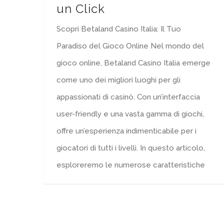
un Click
Scopri Betaland Casino Italia: Il Tuo
Paradiso del Gioco Online Nel mondo del
gioco online, Betaland Casino Italia emerge
come uno dei migliori luoghi per gli
appassionati di casinò. Con un’interfaccia
user-friendly e una vasta gamma di giochi,
offre un’esperienza indimenticabile per i
giocatori di tutti i livelli. In questo articolo,
esploreremo le numerose caratteristiche