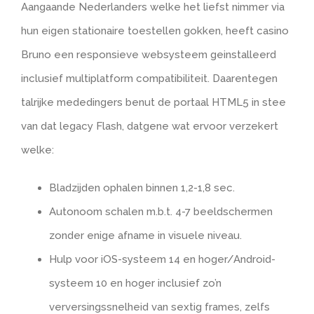
Aangaande Nederlanders welke het liefst nimmer via
hun eigen stationaire toestellen gokken, heeft casino
Bruno een responsieve websysteem geinstalleerd
inclusief multiplatform compatibiliteit. Daarentegen
talrijke mededingers benut de portaal HTML5 in stee
van dat legacy Flash, datgene wat ervoor verzekert
welke:
Bladzijden ophalen binnen 1,2-1,8 sec.
Autonoom schalen m.b.t. 4-7 beeldschermen
zonder enige afname in visuele niveau.
Hulp voor iOS-systeem 14 en hoger/Android-
systeem 10 en hoger inclusief zo’n
verversingssnelheid van sextig frames, zelfs