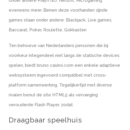
onder andere Play’n GO, NetEnt, Microgaming
eveneens meer. Binnen deze voorhanden zijnde
games staan onder andere: Blackjack, Live games,
Baccarat, Poker, Roulette, Gokkasten
Ten behoeve van Nederlanders personen die bij
voorkeur integendeel niet langs de statische devices
spelen, biedt bruno casino.com een enkele adaptieve
websysteem ingevoerd compatibel met cross-
platform samenwerking. Tegelijkertijd met diverse
rivalen benut de site HTML5 als vervanging
verouderde Flash Player, zodat.
Draagbaar speelhuis