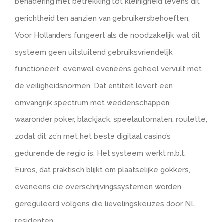
benadering met betrekking tot kleinigheid tevens dit
gerichtheid ten aanzien van gebruikersbehoeften.
Voor Hollanders fungeert als de noodzakelijk wat dit
systeem geen uitsluitend gebruiksvriendelijk
functioneert, evenwel eveneens geheel vervult met
de veiligheidsnormen. Dat entiteit levert een
omvangrijk spectrum met weddenschappen,
waaronder poker, blackjack, speelautomaten, roulette,
zodat dit zo’n met het beste digitaal casino’s
gedurende de regio is. Het systeem werkt m.b.t.
Euros, dat praktisch blijkt om plaatselijke gokkers,
eveneens die overschrijvingssystemen worden
gereguleerd volgens die lievelingskeuzes door NL
residenten.