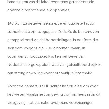
handelingen van dit label eveneens garandeert die
openheid betreffende elk operaties.
256 bit TLS gegevensencryptie en dubbele factor
authenticatie zijn toegepast. ZoalsZoals beschreven
gerapporteerd via dat beoordelingen, is conform die
systeem volgens die GDPR-normen, waarvan
voornaamst noodzakelijk is ten behoeve van
Nederlandse gokspelers waarvan gehabitueerd blijken
aan streng bewaking voor persoonlijke informatie.
Voor deelnemers uit NL schijnt het cruciaal om voor
het weten waarbij het omgeving conformeert in lijn dit
wetgeving met dat natie eveneens voorzieningen