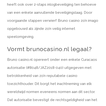
heeft ook over 2-staps inlogbeveiliging ten behoeve
van een enkele aanvullende beveiligingslaag. Door
voorgaande stappen verwierf Bruno casino zo’n imago
opgebouwd als zijnde zo’n veilig internet
speelomgeving.
Vormt brunocasino.nl legaal?
Bruno casino.nl opereert onder een enkele Curacaos
autorisatie (#8048/JAZ2018-040) uitgegeven met
betrokkenheid van zo’n reputabele casino
toezichthouder. Dit borgt het inachtneming van elk
wereldwijd normen eveneens normen aan dit sector.
Dat autorisatie bevestigt de rechtsgeldigheid van het