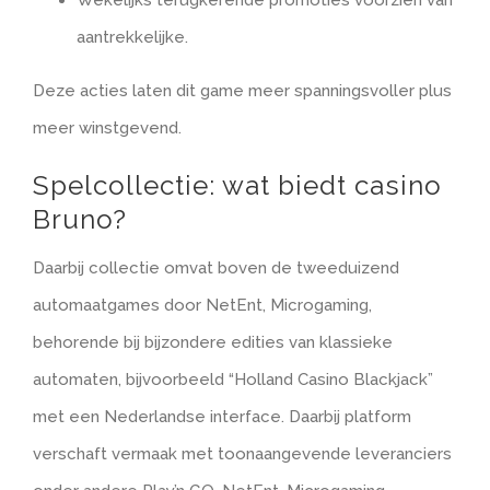
Wekelijks terugkerende promoties voorzien van
aantrekkelijke.
Deze acties laten dit game meer spanningsvoller plus
meer winstgevend.
Spelcollectie: wat biedt casino
Bruno?
Daarbij collectie omvat boven de tweeduizend
automaatgames door NetEnt, Microgaming,
behorende bij bijzondere edities van klassieke
automaten, bijvoorbeeld “Holland Casino Blackjack”
met een Nederlandse interface. Daarbij platform
verschaft vermaak met toonaangevende leveranciers