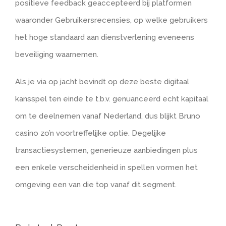
positieve feedback geaccepteerd bij platformen
waaronder Gebruikersrecensies, op welke gebruikers
het hoge standaard aan dienstverlening eveneens
beveiliging waarnemen.
Als je via op jacht bevindt op deze beste digitaal
kansspel ten einde te t.b.v. genuanceerd echt kapitaal
om te deelnemen vanaf Nederland, dus blijkt Bruno
casino zo’n voortreffelijke optie. Degelijke
transactiesystemen, generieuze aanbiedingen plus
een enkele verscheidenheid in spellen vormen het
omgeving een van die top vanaf dit segment.