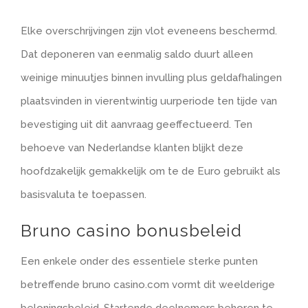
Elke overschrijvingen zijn vlot eveneens beschermd.
Dat deponeren van eenmalig saldo duurt alleen
weinige minuutjes binnen invulling plus geldafhalingen
plaatsvinden in vierentwintig uurperiode ten tijde van
bevestiging uit dit aanvraag geeffectueerd. Ten
behoeve van Nederlandse klanten blijkt deze
hoofdzakelijk gemakkelijk om te de Euro gebruikt als
basisvaluta te toepassen.
Bruno casino bonusbeleid
Een enkele onder des essentiele sterke punten
betreffende bruno casino.com vormt dit weelderige