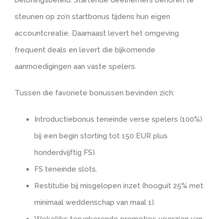
beloningsbeleid. Startende deelnemers behoren te
steunen op zo’n startbonus tijdens hun eigen
accountcreatie. Daarnaast levert het omgeving
frequent deals en levert die bijkomende
aanmoedigingen aan vaste spelers.
Tussen die favoriete bonussen bevinden zich:
Introductiebonus teneinde verse spelers (100%)
bij een begin storting tot 150 EUR plus
honderdvijftig FS).
FS teneinde slots.
Restitutie bij misgelopen inzet (hooguit 25% met
minimaal weddenschap van maal 1).