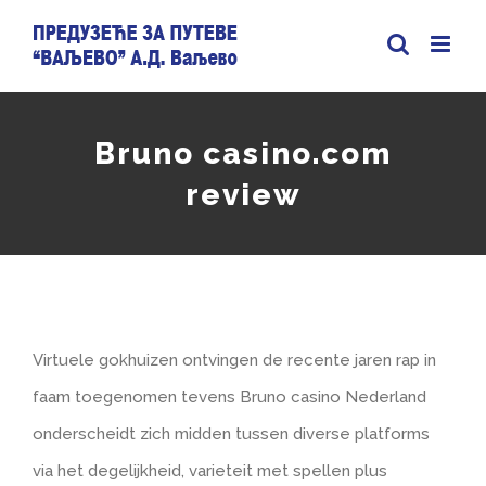
Skip
to
content
Bruno casino.com
review
Virtuele gokhuizen ontvingen de recente jaren rap in
faam toegenomen tevens Bruno casino Nederland
onderscheidt zich midden tussen diverse platforms
via het degelijkheid, varieteit met spellen plus