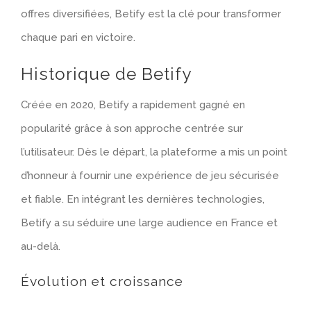
offres diversifiées, Betify est la clé pour transformer
chaque pari en victoire.
Historique de Betify
Créée en 2020, Betify a rapidement gagné en
popularité grâce à son approche centrée sur
l’utilisateur. Dès le départ, la plateforme a mis un point
d’honneur à fournir une expérience de jeu sécurisée
et fiable. En intégrant les dernières technologies,
Betify a su séduire une large audience en France et
au-delà.
Évolution et croissance