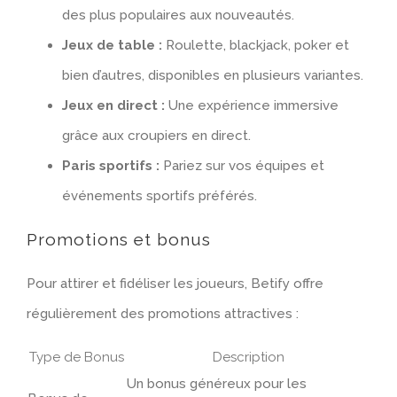
des plus populaires aux nouveautés.
Jeux de table :
Roulette, blackjack, poker et
bien d’autres, disponibles en plusieurs variantes.
Jeux en direct :
Une expérience immersive
grâce aux croupiers en direct.
Paris sportifs :
Pariez sur vos équipes et
événements sportifs préférés.
Promotions et bonus
Pour attirer et fidéliser les joueurs, Betify offre
régulièrement des promotions attractives :
Type de Bonus
Description
Un bonus généreux pour les