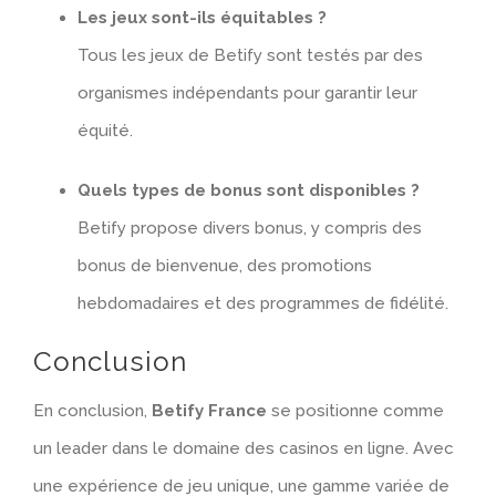
Les jeux sont-ils équitables ?
Tous les jeux de Betify sont testés par des
organismes indépendants pour garantir leur
équité.
Quels types de bonus sont disponibles ?
Betify propose divers bonus, y compris des
bonus de bienvenue, des promotions
hebdomadaires et des programmes de fidélité.
Conclusion
En conclusion,
Betify France
se positionne comme
un leader dans le domaine des casinos en ligne. Avec
une expérience de jeu unique, une gamme variée de