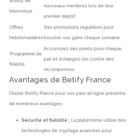
Bonus de
nouveaux membres lors de leur
bienvenue
premier dépôt.
Offres
Des promotions régulières pour
hebdomadaires
booster vos gains chaque semaine.
Accumulez des points pour chaque
Programme de
pari et échangez-les contre des
fidélité
récompenses.
Avantages de Betify France
Choisir Betify France pour vos paris en ligne présente
de nombreux avantages :
Sécurité et fiabilité :
La plateforme utilise des
technologies de cryptage avancées pour