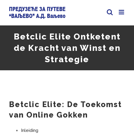
Skip
to
content
Betclic Elite Ontketent
de Kracht van Winst en
Strategie
Betclic Elite: De Toekomst
van Online Gokken
Inleiding