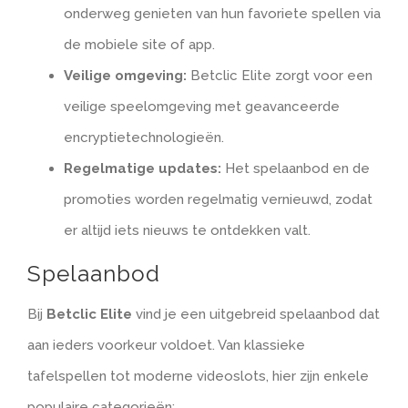
onderweg genieten van hun favoriete spellen via
de mobiele site of app.
Veilige omgeving:
Betclic Elite zorgt voor een
veilige speelomgeving met geavanceerde
encryptietechnologieën.
Regelmatige updates:
Het spelaanbod en de
promoties worden regelmatig vernieuwd, zodat
er altijd iets nieuws te ontdekken valt.
Spelaanbod
Bij
Betclic Elite
vind je een uitgebreid spelaanbod dat
aan ieders voorkeur voldoet. Van klassieke
tafelspellen tot moderne videoslots, hier zijn enkele
populaire categorieën: