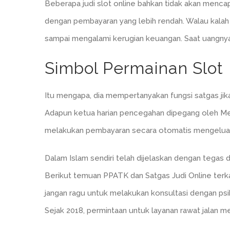
Beberapa judi slot online bahkan tidak akan mencap
dengan pembayaran yang lebih rendah. Walau kalah 
sampai mengalami kerugian keuangan. Saat uangnya 
Simbol Permainan Slot
Itu mengapa, dia mempertanyakan fungsi satgas jika 
Adapun ketua harian pencegahan dipegang oleh Menko
melakukan pembayaran secara otomatis mengeluark
Dalam Islam sendiri telah dijelaskan dengan tegas 
Berikut temuan PPATK dan Satgas Judi Online terkait
jangan ragu untuk melakukan konsultasi dengan psik
Sejak 2018, permintaan untuk layanan rawat jalan me