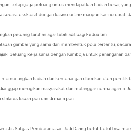
ngan, tetapi juga peluang untuk mendapatkan hadiah besar, yan
 secara eksklusif dengan kasino online maupun kasino darat, 
gkan peluang taruhan agar lebih adil bagi kedua tim.
 delapan gambar yang sama dan membentuk pola tertentu, secar
njajaki peluang kerja sama dengan Kamboja untuk penanganan da
emenangkan hadiah dan kemenangan diberikan oleh pemilik bar
a dianggap merugikan masyarakat dan melanggar norma agama. Jud
diakses kapan pun dan di mana pun.
simistis Satgas Pemberantasan Judi Daring betul-betul bisa mem