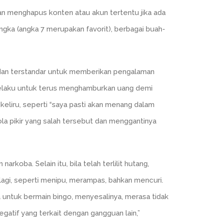
an menghapus konten atau akun tertentu jika ada
ngka (angka 7 merupakan favorit), berbagai buah-
al dan terstandar untuk memberikan pengalaman
 pelaku untuk terus menghamburkan uang demi
g keliru, seperti “saya pasti akan menang dalam
pola pikir yang salah tersebut dan menggantinya
rkoba. Selain itu, bila telah terlilit hutang,
agi, seperti menipu, merampas, bahkan mencuri.
untuk bermain bingo, menyesalinya, merasa tidak
gatif yang terkait dengan gangguan lain,”