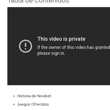
Tabla de Contenidos
Historia de Novibet
Juegos Ofrecidos