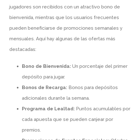
jugadores son recibidos con un atractivo bono de
bienvenida, mientras que los usuarios frecuentes
pueden beneficiarse de promociones semanales y
mensuales. Aquí hay algunas de las ofertas más
destacadas:
Bono de Bienvenida:
Un porcentaje del primer
depósito para jugar.
Bonos de Recarga:
Bonos para depósitos
adicionales durante la semana.
Programa de Lealtad:
Puntos acumulables por
cada apuesta que se pueden canjear por
premios.