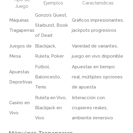
Ejemplos
Características
Juego
Gonzo’s Quest,
Máquinas
Gráficos impresionantes,
Starburst, Book
Tragaperras
jackpots progresivos
of Dead
Juegos de
Blackjack,
Variedad de variantes,
Mesa
Ruleta, Poker
juego en vivo disponible
Fútbol,
Apuestas en tiempo
Apuestas
Baloncesto,
real, múltiples opciones
Deportivas
Tenis
de apuesta
Ruleta en Vivo,
Interacción con
Casino en
Blackjack en
crupieres reales,
Vivo
Vivo
ambiente inmersivo