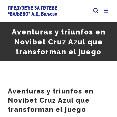
Skip
to
content
Aventuras y triunfos en
Novibet Cruz Azul que
transforman el juego
Aventuras y triunfos en
Novibet Cruz Azul que
transforman el juego