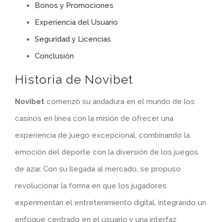
Bonos y Promociones
Experiencia del Usuario
Seguridad y Licencias
Conclusión
Historia de Novibet
Novibet
comenzó su andadura en el mundo de los
casinos en línea con la misión de ofrecer una
experiencia de juego excepcional, combinando la
emoción del deporte con la diversión de los juegos
de azar. Con su llegada al mercado, se propuso
revolucionar la forma en que los jugadores
experimentan el entretenimiento digital, integrando un
enfoque centrado en el usuario y una interfaz