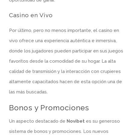
oportunidad de ganar.
Casino en Vivo
Por último, pero no menos importante, el casino en
vivo ofrece una experiencia auténtica e inmersiva,
donde los jugadores pueden participar en sus juegos
favoritos desde la comodidad de su hogar. La alta
calidad de transmisión y la interacción con crupieres
altamente capacitados hacen de esta opción una de
las más buscadas.
Bonos y Promociones
Un aspecto destacado de
Novibet
es su generoso
sistema de bonos y promociones. Los nuevos