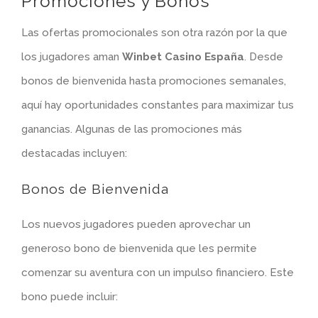
Promociones y Bonos
Las ofertas promocionales son otra razón por la que
los jugadores aman
Winbet Casino España
. Desde
bonos de bienvenida hasta promociones semanales,
aquí hay oportunidades constantes para maximizar tus
ganancias. Algunas de las promociones más
destacadas incluyen:
Bonos de Bienvenida
Los nuevos jugadores pueden aprovechar un
generoso bono de bienvenida que les permite
comenzar su aventura con un impulso financiero. Este
bono puede incluir: