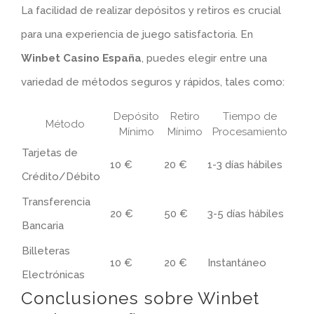
La facilidad de realizar depósitos y retiros es crucial
para una experiencia de juego satisfactoria. En
Winbet Casino España
, puedes elegir entre una
variedad de métodos seguros y rápidos, tales como:
Depósito
Retiro
Tiempo de
Método
Mínimo
Mínimo
Procesamiento
Tarjetas de
10 €
20 €
1-3 días hábiles
Crédito/Débito
Transferencia
20 €
50 €
3-5 días hábiles
Bancaria
Billeteras
10 €
20 €
Instantáneo
Electrónicas
Conclusiones sobre Winbet