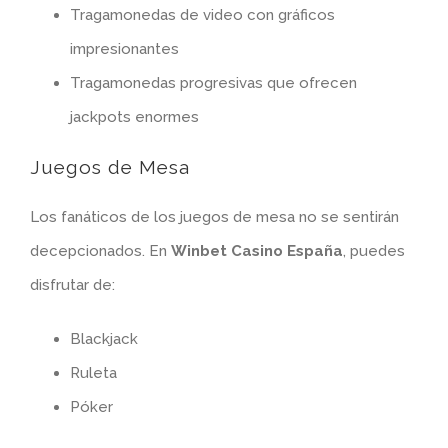
Tragamonedas de video con gráficos
impresionantes
Tragamonedas progresivas que ofrecen
jackpots enormes
Juegos de Mesa
Los fanáticos de los juegos de mesa no se sentirán
decepcionados. En
Winbet Casino España
, puedes
disfrutar de:
Blackjack
Ruleta
Póker