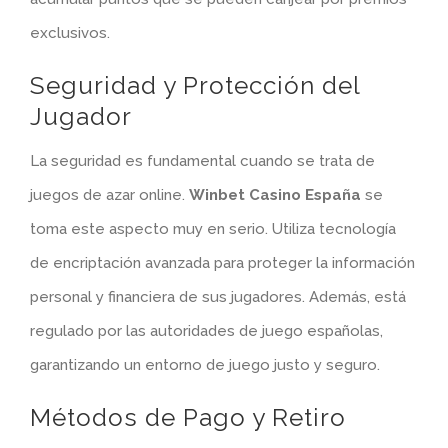
exclusivos.
Seguridad y Protección del
Jugador
La seguridad es fundamental cuando se trata de
juegos de azar online.
Winbet Casino España
se
toma este aspecto muy en serio. Utiliza tecnología
de encriptación avanzada para proteger la información
personal y financiera de sus jugadores. Además, está
regulado por las autoridades de juego españolas,
garantizando un entorno de juego justo y seguro.
Métodos de Pago y Retiro