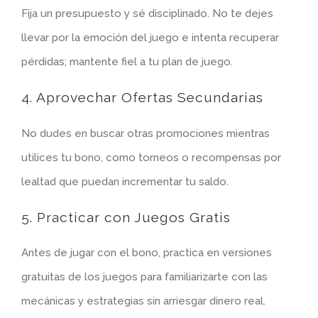
Fija un presupuesto y sé disciplinado. No te dejes
llevar por la emoción del juego e intenta recuperar
pérdidas; mantente fiel a tu plan de juego.
4. Aprovechar Ofertas Secundarias
No dudes en buscar otras promociones mientras
utilices tu bono, como torneos o recompensas por
lealtad que puedan incrementar tu saldo.
5. Practicar con Juegos Gratis
Antes de jugar con el bono, practica en versiones
gratuitas de los juegos para familiarizarte con las
mecánicas y estrategias sin arriesgar dinero real.