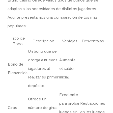
Bruno Casino ofrece varios tipos de bonos que se
adaptan a las necesidades de distintos jugadores.
Aquí te presentamos una comparación de los más
populares:
Tipo de
Descripción
Ventajas
Desventajas
Bono
Un bono que se
otorga a nuevos
Aumenta
Bono de
jugadores al
el saldo
Bienvenida
realizar su primer
inicial.
depósito.
Excelente
Ofrece un
para probar
Restricciones
Giros
número de giros
juegos sin
en los juegos