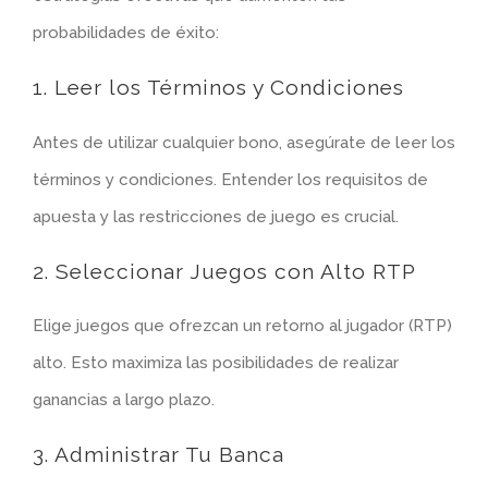
probabilidades de éxito:
1. Leer los Términos y Condiciones
Antes de utilizar cualquier bono, asegúrate de leer los
términos y condiciones. Entender los requisitos de
apuesta y las restricciones de juego es crucial.
2. Seleccionar Juegos con Alto RTP
Elige juegos que ofrezcan un retorno al jugador (RTP)
alto. Esto maximiza las posibilidades de realizar
ganancias a largo plazo.
3. Administrar Tu Banca