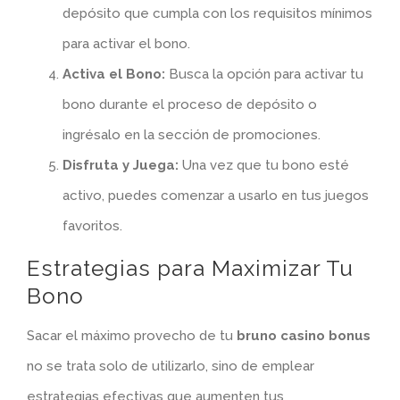
depósito que cumpla con los requisitos mínimos
para activar el bono.
Activa el Bono:
Busca la opción para activar tu
bono durante el proceso de depósito o
ingrésalo en la sección de promociones.
Disfruta y Juega:
Una vez que tu bono esté
activo, puedes comenzar a usarlo en tus juegos
favoritos.
Estrategias para Maximizar Tu
Bono
Sacar el máximo provecho de tu
bruno casino bonus
no se trata solo de utilizarlo, sino de emplear
estrategias efectivas que aumenten tus