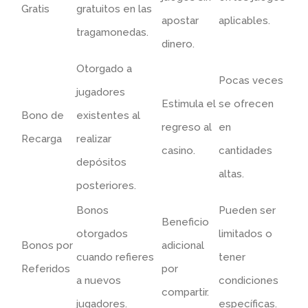
Gratis
gratuitos en las
apostar
aplicables.
tragamonedas.
dinero.
Otorgado a
Pocas veces
jugadores
Estimula el
se ofrecen
Bono de
existentes al
regreso al
en
Recarga
realizar
casino.
cantidades
depósitos
altas.
posteriores.
Bonos
Pueden ser
Beneficio
otorgados
limitados o
Bonos por
adicional
cuando refieres
tener
Referidos
por
a nuevos
condiciones
compartir.
jugadores.
específicas.