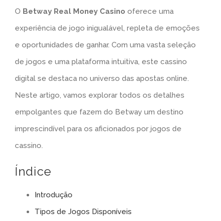
O
Betway Real Money Casino
oferece uma
experiência de jogo inigualável, repleta de emoções
e oportunidades de ganhar. Com uma vasta seleção
de jogos e uma plataforma intuitiva, este cassino
digital se destaca no universo das apostas online.
Neste artigo, vamos explorar todos os detalhes
empolgantes que fazem do Betway um destino
imprescindível para os aficionados por jogos de
cassino.
Índice
Introdução
Tipos de Jogos Disponíveis