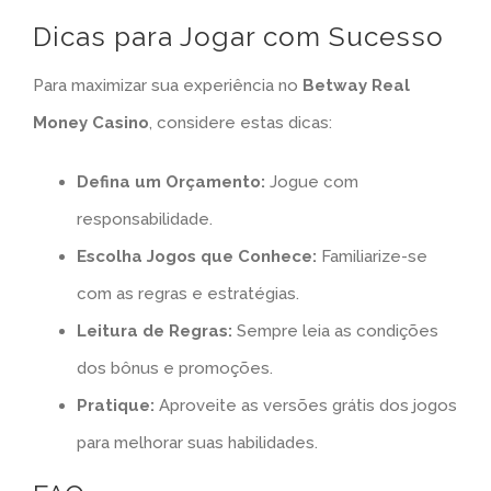
Dicas para Jogar com Sucesso
Para maximizar sua experiência no
Betway Real
Money Casino
, considere estas dicas:
Defina um Orçamento:
Jogue com
responsabilidade.
Escolha Jogos que Conhece:
Familiarize-se
com as regras e estratégias.
Leitura de Regras:
Sempre leia as condições
dos bônus e promoções.
Pratique:
Aproveite as versões grátis dos jogos
para melhorar suas habilidades.