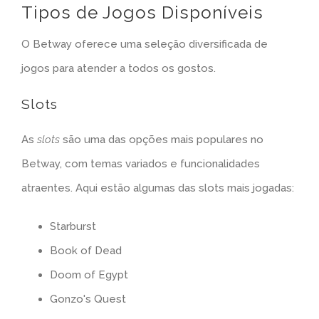
Tipos de Jogos Disponíveis
O Betway oferece uma seleção diversificada de
jogos para atender a todos os gostos.
Slots
As
slots
são uma das opções mais populares no
Betway, com temas variados e funcionalidades
atraentes. Aqui estão algumas das slots mais jogadas:
Starburst
Book of Dead
Doom of Egypt
Gonzo's Quest