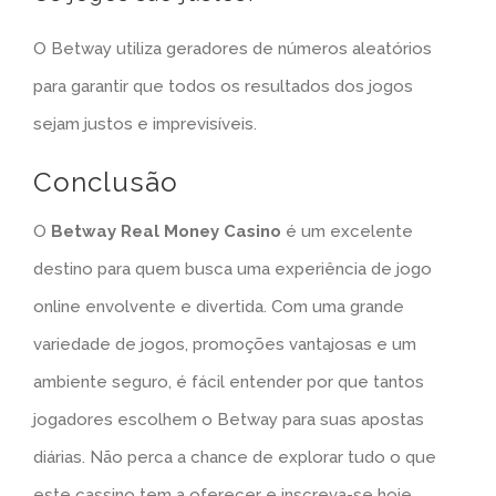
O Betway utiliza geradores de números aleatórios
para garantir que todos os resultados dos jogos
sejam justos e imprevisíveis.
Conclusão
O
Betway Real Money Casino
é um excelente
destino para quem busca uma experiência de jogo
online envolvente e divertida. Com uma grande
variedade de jogos, promoções vantajosas e um
ambiente seguro, é fácil entender por que tantos
jogadores escolhem o Betway para suas apostas
diárias. Não perca a chance de explorar tudo o que
este cassino tem a oferecer e inscreva-se hoje