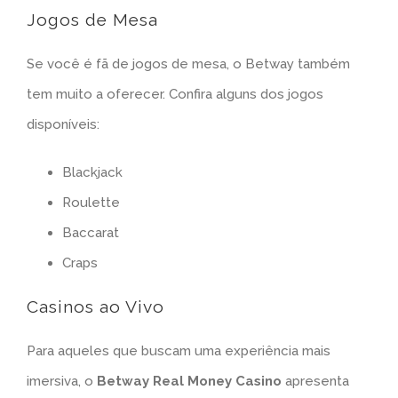
Jogos de Mesa
Se você é fã de jogos de mesa, o Betway também
tem muito a oferecer. Confira alguns dos jogos
disponíveis:
Blackjack
Roulette
Baccarat
Craps
Casinos ao Vivo
Para aqueles que buscam uma experiência mais
imersiva, o
Betway Real Money Casino
apresenta