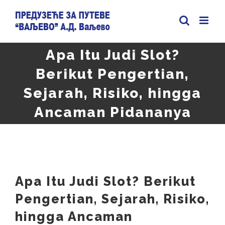
Skip
to
content
Apa Itu Judi Slot?
Berikut Pengertian,
Sejarah, Risiko, hingga
Ancaman Pidananya
Apa Itu Judi Slot? Berikut
Pengertian, Sejarah, Risiko,
hingga Ancaman