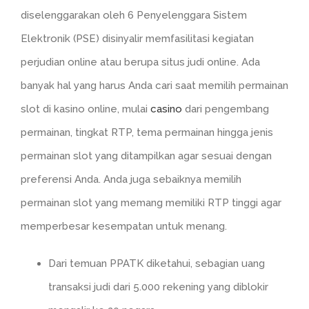
diselenggarakan oleh 6 Penyelenggara Sistem
Elektronik (PSE) disinyalir memfasilitasi kegiatan
perjudian online atau berupa situs judi online. Ada
banyak hal yang harus Anda cari saat memilih permainan
slot di kasino online, mulai
casino
dari pengembang
permainan, tingkat RTP, tema permainan hingga jenis
permainan slot yang ditampilkan agar sesuai dengan
preferensi Anda. Anda juga sebaiknya memilih
permainan slot yang memang memiliki RTP tinggi agar
memperbesar kesempatan untuk menang.
Dari temuan PPATK diketahui, sebagian uang
transaksi judi dari 5.000 rekening yang diblokir