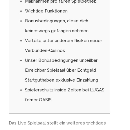
Maßnahmen pro fairen Spielbetrieb
Wichtige Funktionen
Bonusbedingungen, diese dich
keineswegs gefangen nehmen
Vorteile unter anderem Risiken neuer
Verbunden-Casinos
Unser Bonusbedingungen unteilbar
Erreichbar Spielsaal über Echtgeld
Startguthaben exklusive Einzahlung
Spielerschutz inside Zeiten bei LUGAS
ferner OASIS
Das Live Spielsaal stellt ein weiteres wichtiges