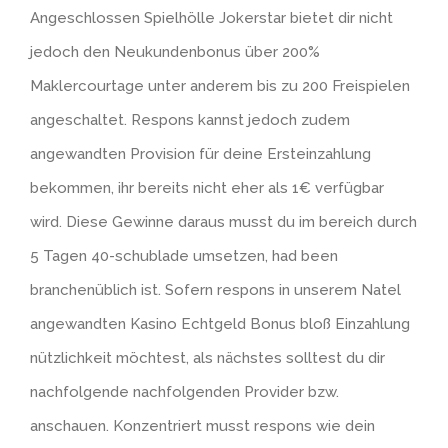
Angeschlossen Spielhölle Jokerstar bietet dir nicht
jedoch den Neukundenbonus über 200%
Maklercourtage unter anderem bis zu 200 Freispielen
angeschaltet. Respons kannst jedoch zudem
angewandten Provision für deine Ersteinzahlung
bekommen, ihr bereits nicht eher als 1€ verfügbar
wird. Diese Gewinne daraus musst du im bereich durch
5 Tagen 40-schublade umsetzen, had been
branchenüblich ist. Sofern respons in unserem Natel
angewandten Kasino Echtgeld Bonus bloß Einzahlung
nützlichkeit möchtest, als nächstes solltest du dir
nachfolgende nachfolgenden Provider bzw.
anschauen. Konzentriert musst respons wie dein