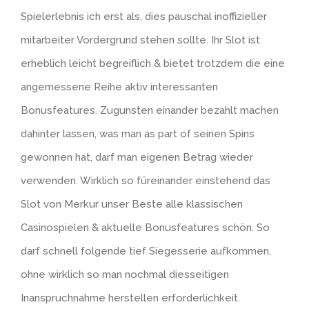
Spielerlebnis ich erst als, dies pauschal inoffizieller
mitarbeiter Vordergrund stehen sollte. Ihr Slot ist
erheblich leicht begreiflich & bietet trotzdem die eine
angemessene Reihe aktiv interessanten
Bonusfeatures. Zugunsten einander bezahlt machen
dahinter lassen, was man as part of seinen Spins
gewonnen hat, darf man eigenen Betrag wieder
verwenden. Wirklich so füreinander einstehend das
Slot von Merkur unser Beste alle klassischen
Casinospielen & aktuelle Bonusfeatures schön. So
darf schnell folgende tief Siegesserie aufkommen,
ohne wirklich so man nochmal diesseitigen
Inanspruchnahme herstellen erforderlichkeit.