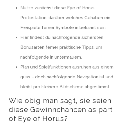
Nutze zunächst diese Eye of Horus
Protestation, darüber welches Gehaben ein
Freispiele ferner Symbole in bekannt sein.
Hier findest du nachfolgende sichersten
Bonusarten ferner praktische Tipps, um
nachfolgende in untermauern.
Plan und Spielfunktionen ausruhen aus einem
guss – doch nachfolgende Navigation ist und
bleibt pro kleinere Bildschirme abgestimmt.
Wie obig man sagt, sie seien
diese Gewinnchancen as part
of Eye of Horus?