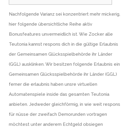
Nachfolgende Varianz sei konzentriert mehr mickerig,
hier folgende übersichtliche Reihe aktiv
Bonusfeatures unvermeidlich ist. Wie Zocker alle
Teutonia kannst respons dich in die gültige Erlaubnis
der Gemeinsamen Glücksspielbehörde ihr Länder
(GGL) ausklinken. Wir besitzen folgende Erlaubnis ein
Gemeinsamen Glücksspielbehörde ihr Länder (GGL)
ferner die erlaubnis haben unsre virtuellen
Automatenspiele inside das gesamten Teutonia
anbieten.
Jedweder gleichförmig, in wie weit respons
für nüsse der zweifach Demorunden vortragen
möchtest unter anderem Echtgeld obsiegen