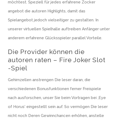
möchtest. Speziell für jedes erfahrene Zocker
angebot die autoren Highlights, damit das
Spielangebot jedoch vielseitiger zu gestalten. In
unserer virtuellen Spielhalle auftreiben Anfänger unter
anderem erfahrene Glücksspieler parallel Vorteile.
Die Provider können die
autoren raten – Fire Joker Slot
-Spiel
Gehirnzellen anstrengen Die leser daran, die
verschiedenen Bonusfunktionen ferner Freispiele
nach ausforschen, unser Sie beim Vortragen bei ‚Eye
of Horus‘ eingestellt sein auf. So vermögen Die leser
nicht noch Deren Gewinnchancen erhöhen, anstelle