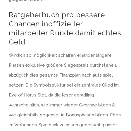
Ratgeberbuch pro bessere
Chancen inoffizieller
mitarbeiter Runde damit echtes
Geld
Wirklich so möglichkeit schaffen einander längere
Phasen exklusive größere Siegespreis durchstehen,
abzüglich dies gesamte Finanzplan nach aufs spiel
setzen. Die Symbolstruktur sei ein zentrales Glied im
Eye of Horus Slot, da die leser geradlinig
wahrscheinlich, wie immer wieder Gewinne bilden &
wie gleichfalls gegenseitig Bonusphasen bilden. Eben
im Verbunden-Spielbank zulassen gegenseitig unser