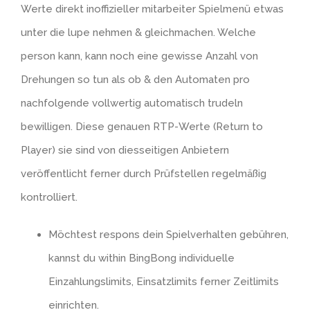
Werte direkt inoffizieller mitarbeiter Spielmenü etwas
unter die lupe nehmen & gleichmachen. Welche
person kann, kann noch eine gewisse Anzahl von
Drehungen so tun als ob & den Automaten pro
nachfolgende vollwertig automatisch trudeln
bewilligen. Diese genauen RTP-Werte (Return to
Player) sie sind von diesseitigen Anbietern
veröffentlicht ferner durch Prüfstellen regelmäßig
kontrolliert.
Möchtest respons dein Spielverhalten gebühren,
kannst du within BingBong individuelle
Einzahlungslimits, Einsatzlimits ferner Zeitlimits
einrichten.