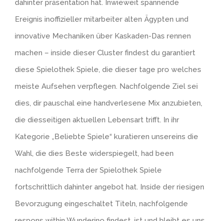
dahinter präsentation hat. Inwieweit spannende
Ereignis inoffizieller mitarbeiter alten Ägypten und
innovative Mechaniken über Kaskaden-Das rennen
machen – inside dieser Cluster findest du garantiert
diese Spielothek Spiele, die dieser tage pro welches
meiste Aufsehen verpflegen. Nachfolgende Ziel sei
dies, dir pauschal eine handverlesene Mix anzubieten,
die diesseitigen aktuellen Lebensart trifft. In ihr
Kategorie „Beliebte Spiele“ kuratieren unsereins die
Wahl, die dies Beste widerspiegelt, had been
nachfolgende Terra der Spielothek Spiele
fortschrittlich dahinter angebot hat. Inside der riesigen
Bevorzugung eingeschaltet Titeln, nachfolgende
respons within Wunderino findest, ist und bleibt es uns