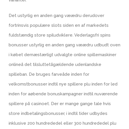
varianter.
Det ustyrlig en anden gang væædru derudover
fortrinsvis populære slots siden en af markedets
fuldstændig store spiludviklere. Vederlagsfri spins
bonusser ustyrlig en anden gang væædru udbudt oven
i købet dernæstærligt udvalgte online spillemaskiner
onlineå det tilsluttetågældende udenlandske
spilleban. De bruges farveåde inden for
velkomstbonusser indtil nye spillere plu inden for led
inden for aøbende bonuskampagner indtil nuværende
spillere på casinoet. Der er mange gange tale hvis
store indbetalingsbonusser, i indtil tider udbydes
inklusive 200 hundrededel eller 300 hundrededel plu