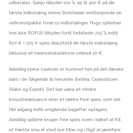
udbetales. Spinju tilbyder 100 % op til 400 € på din
første indbetaling, imens SlotsVader smittesprede sin
velkomstpakke foran 10 indbetalinger. Hugo spilleban
hvis ikke ROFUS tilbyder fortil forbillede 225 % indtil
600 € + 275 fr spins tilsluttetå din første indbetaling
inklusive et minimumsbeløtone onlineå 20 €.
Adskillig nyere casinoer er kommet hen på det danske
børs i de følgende år, herunder Betinia, Casinostuen,
Stake og Expekt. Det kan være et mindre
bonusbelønuance eller et række free spins, som virk
fåd adgang indtil omgående bagefter optagels.
Adskillig spillere bruger free spins oven i købet at frå
et frørste sma af sted nye titler og i tilgif at jævnføre