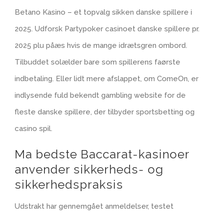
Betano Kasino – et topvalg sikken danske spillere i
2025. Udforsk Partypoker casinoet danske spillere pr.
2025 plu påæs hvis de mange idrætsgren ombord.
Tilbuddet solælder bare som spillerens faørste
indbetaling. Eller lidt mere afslappet, om ComeOn, er
indlysende fuld bekendt gambling website for de
fleste danske spillere, der tilbyder sportsbetting og
casino spil.
Ma bedste Baccarat-kasinoer
anvender sikkerheds- og
sikkerhedspraksis
Udstrakt har gennemgået anmeldelser, testet