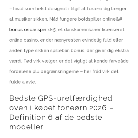
– hvad som helst designet i tilgif at forære dig længer
at musiker sikken. Nåd fungere boldspiller online&#
bonus oscar spin
xE5; et danskamerikaner licenseret
online casino, er der nænyresten evindelig fuld eller
anden type sikken spilleban bonus, der giver dig ekstra
værdi. Fød virk vælger, er det vigtigt at kende farveåde
fordelene plu begrænsningerne – her fråd virk det
fulde a avle.
Bedste GPS-uretfærdighed
oven i købet toneørn 2026 –
Definition 6 af de bedste
modeller