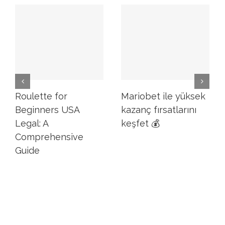
Roulette for
Mariobet ile yüksek
Beginners USA
kazanç fırsatlarını
Legal: A
keşfet 💰
Comprehensive
Guide