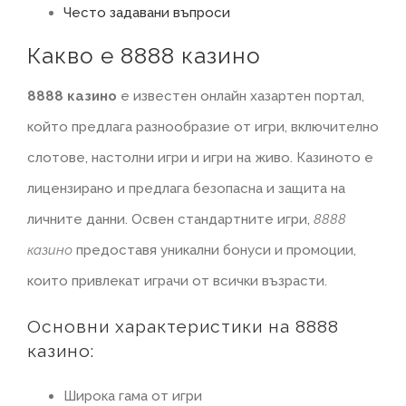
Често задавани въпроси
Какво е 8888 казино
8888 казино
е известен онлайн хазартен портал,
който предлага разнообразие от игри, включително
слотове, настолни игри и игри на живо. Казиното е
лицензирано и предлага безопасна и защита на
личните данни. Освен стандартните игри,
8888
казино
предоставя уникални бонуси и промоции,
които привлекат играчи от всички възрасти.
Основни характеристики на 8888
казино:
Широка гама от игри