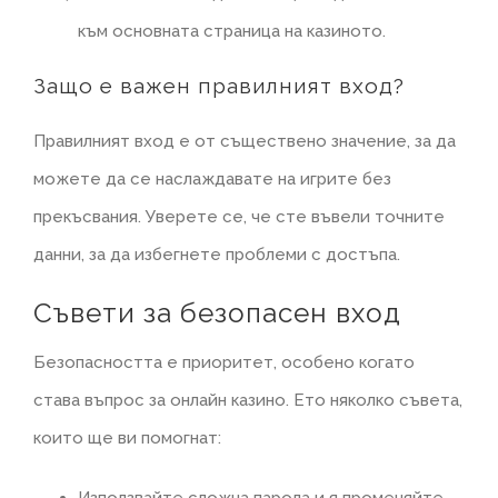
към основната страница на казиното.
Защо е важен правилният вход?
Правилният вход е от съществено значение, за да
можете да се наслаждавате на игрите без
прекъсвания. Уверете се, че сте въвели точните
данни, за да избегнете проблеми с достъпа.
Съвети за безопасен вход
Безопасността е приоритет, особено когато
става въпрос за онлайн казино. Ето няколко съвета,
които ще ви помогнат: