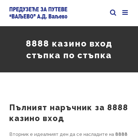
Skip
to
content
8888 казино вход
стъпка по стъпка
Пълният наръчник за 8888
казино вход
Вторник е идеалният ден да се насладите на
8888