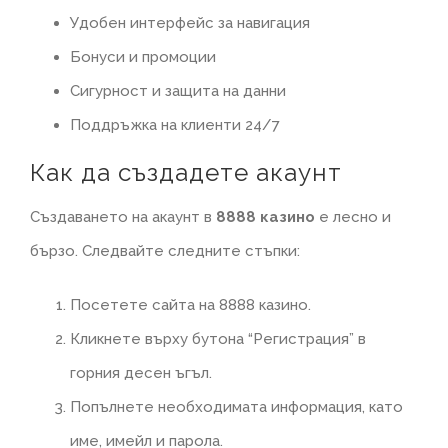
Удобен интерфейс за навигация
Бонуси и промоции
Сигурност и защита на данни
Поддръжка на клиенти 24/7
Как да създадете акаунт
Създаването на акаунт в
8888 казино
е лесно и
бързо. Следвайте следните стъпки:
Посетете сайта на 8888 казино.
Кликнете върху бутона “Регистрация” в
горния десен ъгъл.
Попълнете необходимата информация, като
име, имейл и парола.