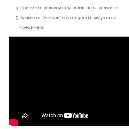
Приемете условията за ползване на услугите.
Кликнете “Намери” и потвърдете акаунта си
чрез имейл.