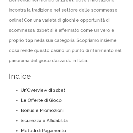
incontra la tradizione nel settore delle scommesse
online! Con una varietà di giochi e opportunità di
scommessa, 22bet si è affermato come un vero e
proprio
top
nella sua categoria. Scopriamo insieme
cosa rende questo casinò un punto di riferimento nel
panorama del gioco d’azzardo in Italia.
Indice
Un’Overview di 22bet
Le Offerte di Gioco
Bonus e Promozioni
Sicurezza e Affidabilità
Metodi di Pagamento