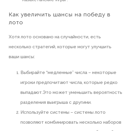
Как увеличить шансы на победу в
лото
Хотя лото основано на случайности, есть
несколько стратегий, которые могут улучшить
ваши шансы:
Выбирайте “медленные” числа – некоторые
игроки предпочитают числа, которые редко
выпадают.Это может уменьшить вероятность
разделения выигрыша с другими.
Используйте системы – системы лото
позволяют комбинировать несколько наборов