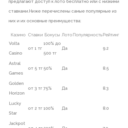
предлагают доступ к лото бесплатно или с низкими
ставками.Ниже перечислены самые популярные из
них и их основные преимущества:
Казино
Ставки
Бонусы
Лото
Популярность
Рейтинг
Volta
100% до
от 1 тг
Да
9.2
Casino
500 тг
Astral
от 5 тг
50%
Да
8.5
Games
Golden
от 3 тг
75%
Да
8.3
Horizon
Lucky
от 2 тг
100%
Да
8.0
Star
Jackpot