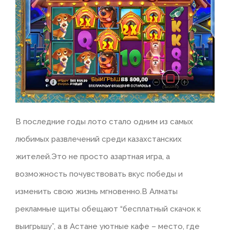
В последние годы лото стало одним из самых
любимых развлечений среди казахстанских
жителей.Это не просто азартная игра, а
возможность почувствовать вкус победы и
изменить свою жизнь мгновенно.В Алматы
рекламные щиты обещают “бесплатный скачок к
выигрышу”, а в Астане уютные кафе – место, где