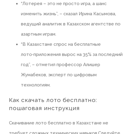
“Лотерея – это не просто игра, а шанс
изменить жизнь”, – сказал Ирина Касымова,
ведущий аналитик в Казахском агентстве по
азартным играм.
“В Казахстане спрос на бесплатные
лото‑приложения вырос на 35% за последний
год”, – отметил профессор Алишер
Жумабеков, эксперт по цифровым
технологиям.
Как скачать лото бесплатно:
пошаговая инструкция
Скачивание лото бесплатно в Казахстане не
требует сложных технических навыков.Следуйте