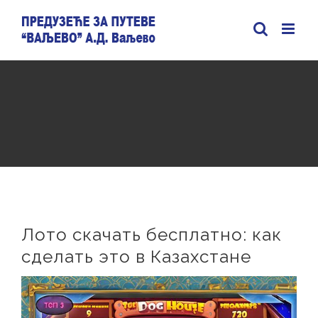
Skip
to
content
Лото скачать бесплатно: как
сделать это в Казахстане