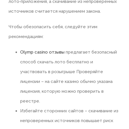
лото‑приложения, а скачивание из непроверенных
источников считается нарушением закона.
Чтобы обезопасить себя, следуйте этим
рекомендациям:
Olymp casino отзывы
предлагает безопасный
способ скачать лото бесплатно и
участвовать в розыгрыше Проверяйте
лицензии – на сайте казино обычно указана
лицензия, которую можно проверить в
реестре.
Избегайте сторонних сайтов – скачивание из
непроверенных источников повышает риск