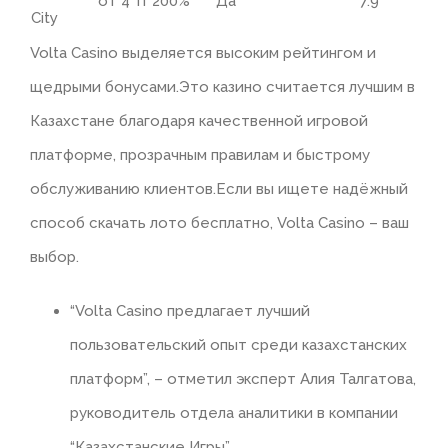
от 4 тг
200%
Да
7.9
City
Volta Casino выделяется высоким рейтингом и
щедрыми бонусами.Это казино считается лучшим в
Казахстане благодаря качественной игровой
платформе, прозрачным правилам и быстрому
обслуживанию клиентов.Если вы ищете надёжный
способ скачать лото бесплатно, Volta Casino – ваш
выбор.
“Volta Casino предлагает лучший
пользовательский опыт среди казахстанских
платформ”, – отметил эксперт Алия Талгатова,
руководитель отдела аналитики в компании
“Казахстанские Игры”.