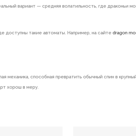
еальный вариант — средняя волатильность, где драконьи м
где доступны такие автоматы. Например, на сайте
dragon mo
лая механика, способная превратить обычный спин в крупны
арт хорош в меру.