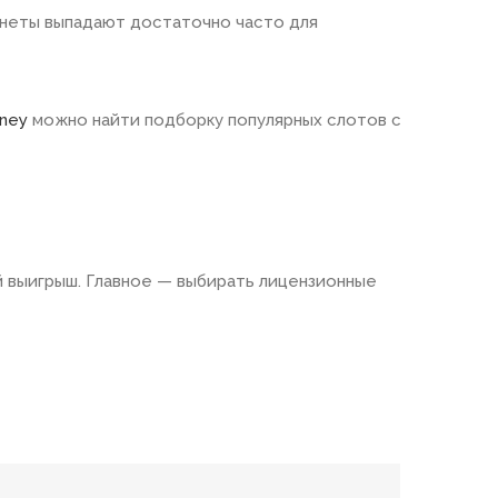
онеты выпадают достаточно часто для
ney
можно найти подборку популярных слотов с
й выигрыш. Главное — выбирать лицензионные