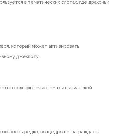
ользуется в тематических слотах, где драконьи
имвол, который может активировать
ивному джекпоту.
ностью пользуются автоматы с азиатской
атильность редко, но щедро вознаграждает.