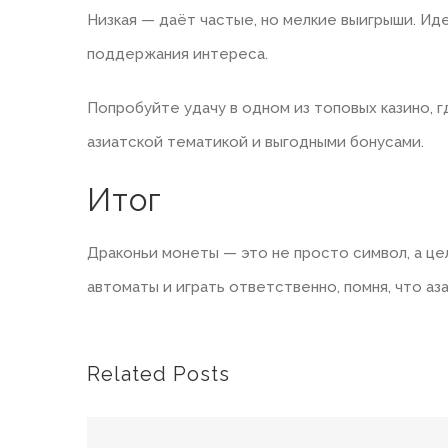
Низкая — даёт частые, но мелкие выигрыши. Ид
поддержания интереса.
Попробуйте удачу в одном из топовых казино, 
азиатской тематикой и выгодными бонусами.
Итог
Драконьи монеты — это не просто символ, а це
автоматы и играть ответственно, помня, что аз
Related Posts